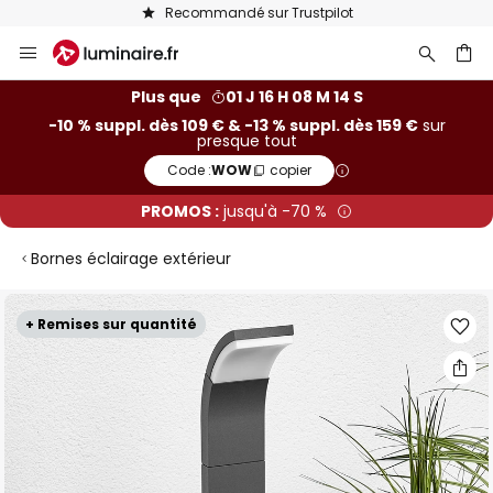
Recommandé sur Trustpilot
Allez
au
contenu
ercher
Plus que
01 J 16 H 08 M 14 S
-10 % suppl. dès 109 € & -13 % suppl. dès 159 €
sur
presque tout
Code :
WOW
copier
PROMOS :
jusqu'à -70 %
Bornes éclairage extérieur
Skip
+ Remises sur quantité
to
the
end
of
the
images