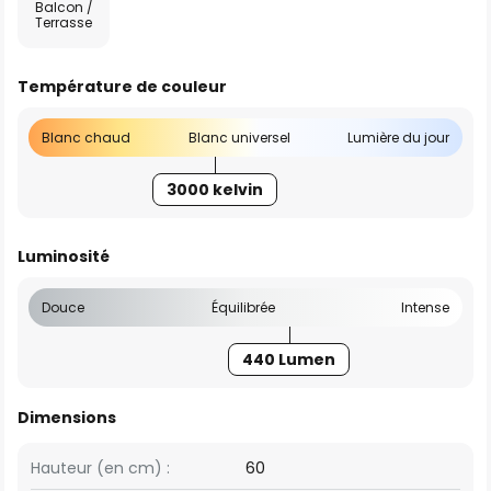
Balcon /
Terrasse
Température de couleur
Blanc chaud
Blanc universel
Lumière du jour
3000 kelvin
Luminosité
Douce
Équilibrée
Intense
440 Lumen
Dimensions
Hauteur (en cm) :
60