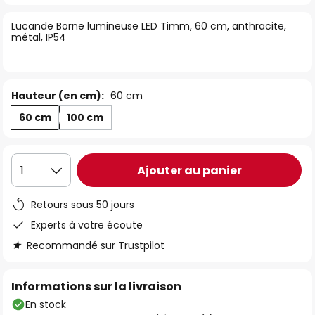
of
Lucande Borne lumineuse LED Timm, 60 cm, anthracite,
the
métal, IP54
images
gallery
Hauteur (en cm):
60 cm
60 cm
100 cm
Ajouter au panier
1
Retours sous 50 jours
Experts à votre écoute
Recommandé sur Trustpilot
Informations sur la livraison
En stock