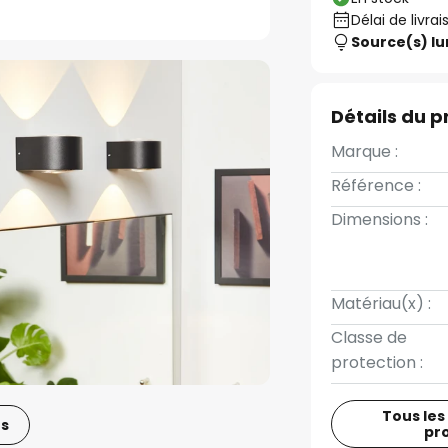
Délai de livrai
Source(s) l
Détails du p
Marque :
Référence :
Dimensions :
Matériau(x) :
Classe de
protection :
Tous les
os
pr