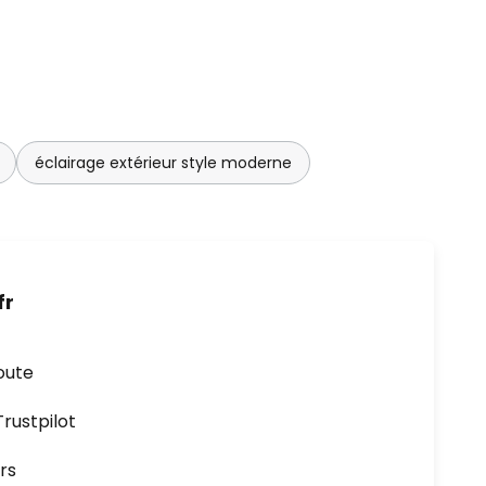
éclairage extérieur style moderne
fr
oute
ustpilot
rs