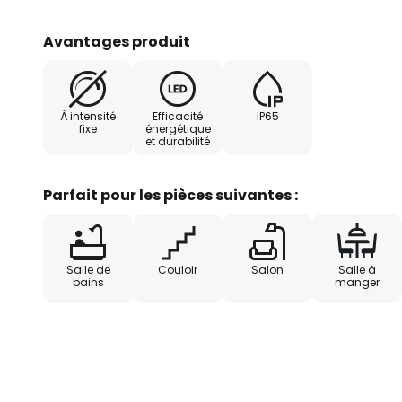
verticalement des deux côtés par
transparent avec un angle de 100°
Avantages produit
lumineux bien délimités au-dessu
peuvent être utilisés pour un écl
Protection IP65
À intensité
Efficacité
IP65
fixe
énergétique
et durabilité
Parfait pour les pièces suivantes :
Salle de
Couloir
Salon
Salle à
bains
manger