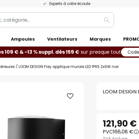
Experts à votre écoute
Rechercher
Ampoules
Ventilateurs
Marques
PROM
ès 109 € & -13 % suppl. dès 159 €
sur presque tout
Code
érieures
LOOM DESIGN Frey applique murale LED IP65 2x6W noir
LOOM DESIGN F
121,90 €
PVC
166,08 €
TVA incluse