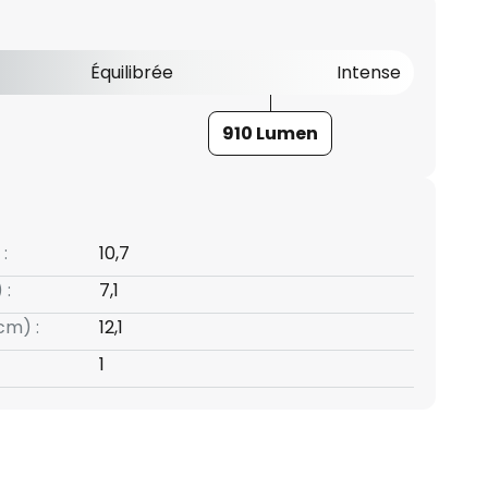
Équilibrée
Intense
910 Lumen
:
10,7
 :
7,1
cm) :
12,1
1