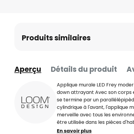
Skip
to
the
beginning
of
Produits similaires
the
images
gallery
Aperçu
Détails du produit
Av
Applique murale LED Frey mode
down attrayant Avec son corps
se termine par un parallélépipèd
cylindrique à l'avant, l'applique
merveille avec tous les environ
être utilisée dans les pièces d'hab
dans les salles de bains et à l'ext
En savoir plus