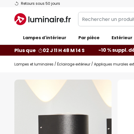
Allez
Retours sous 50 jours
au
Rechercher
contenu
un
produit,
Lampes d'intérieur
catégorie...
Par pièce
Extérieur
-10 % suppl. d
Plus que
02 J 11 H 48 M 13 S
Lampes et luminaires
Éclairage extérieur
Appliques murales ext
Skip
to
the
end
of
the
images