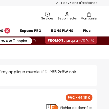
+ de 25 ans d'expérience
Services
Se connecter
Mon panier
OS
Espace PRO
BONS PLANS
Plus
PROMOS :
jusqu'à -70 %
 :
WOW
copier
rey applique murale LED IP65 2x6W noir
PVC -44,18 €
Fichier de données