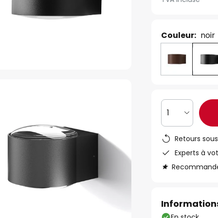
Couleur:
noir
1
Retours sous
Experts à vo
Recommandé s
Informations
En stock