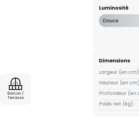
 des lentilles en verre
Luminosité
. Il en résulte des cônes
s et en dessous du mur, qui
Douce
airage architectural ciblé -
Dimensions
Largeur (en cm) 
Hauteur (en cm)
Profondeur (en 
Balcon /
Terrasse
Poids net (kg) :