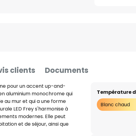
is clients
Documents
rne pour un accent up-and-
Température d
 en aluminium monochrome qui
e au mur et qui a une forme
Blanc chaud
 murale LED Frey s'harmonise à
nements modernes. Elle peut
itation et de séjour, ainsi que
érieur. La lumière est diffusée