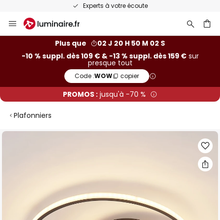
Experts à votre écoute
Allez
au
contenu
ercher
Plus que
02 J 20 H 50 M 02 S
-10 % suppl. dès 109 € & -13 % suppl. dès 159 €
sur
presque tout
Code :
WOW
copier
PROMOS :
jusqu'à -70 %
Plafonniers
Skip
to
the
end
of
the
images