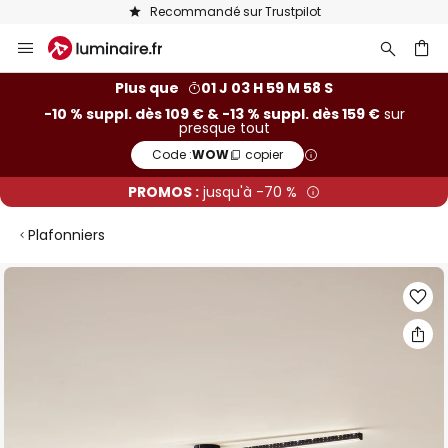
Recommandé sur Trustpilot
Allez
au
contenu
ercher
Plus que
01 J 03 H 59 M 57 S
-10 % suppl. dès 109 € & -13 % suppl. dès 159 €
sur
presque tout
Code :
WOW
copier
PROMOS :
jusqu'à -70 %
Plafonniers
Skip
to
the
end
of
the
images