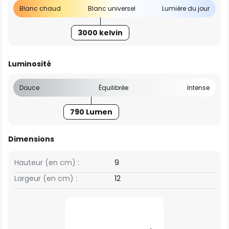
Blanc chaud
Blanc universel
Lumière du jour
3000 kelvin
Luminosité
Douce
Équilibrée
Intense
790 Lumen
Dimensions
Hauteur (en cm) :
9
Largeur (en cm) :
12