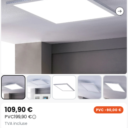
gallery
Skip
109,90 €
PVC -90,00 €
to
PVC
199,90 €
the
TVA incluse
beginning