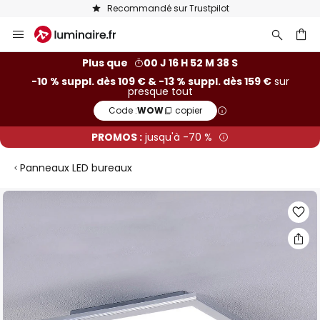
Recommandé sur Trustpilot
Allez
au
contenu
ercher
Plus que
00 J 16 H 52 M 38 S
-10 % suppl. dès 109 € & -13 % suppl. dès 159 €
sur
presque tout
Code :
WOW
copier
PROMOS :
jusqu'à -70 %
Panneaux LED bureaux
Skip
to
the
end
of
the
images