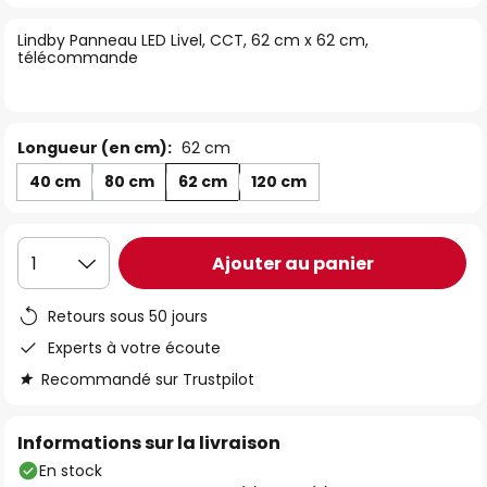
of
Lindby Panneau LED Livel, CCT, 62 cm x 62 cm,
the
télécommande
images
gallery
Longueur (en cm):
62 cm
40 cm
80 cm
62 cm
120 cm
Ajouter au panier
1
Retours sous 50 jours
Experts à votre écoute
Recommandé sur Trustpilot
Informations sur la livraison
En stock