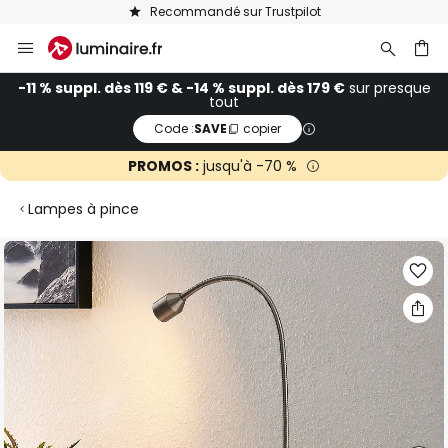
Recommandé sur Trustpilot
Allez
au
contenu
ercher
-11 % suppl. dès 119 € & -14 % suppl. dès 179 €
sur presque
tout
Code :
SAVE
copier
PROMOS :
jusqu'à -70 %
Lampes à pince
Skip
to
the
end
of
the
images
gallery