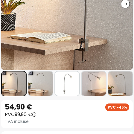
Skip
54,90 €
PVC -45%
to
PVC
99,90 €
the
TVA incluse
beginning
of