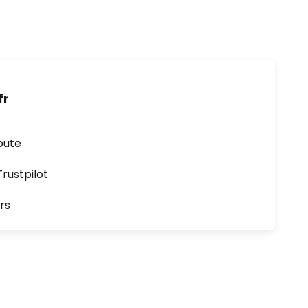
fr
oute
ustpilot
rs