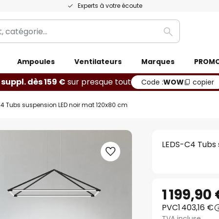
Experts à votre écoute
Rechercher
Ampoules
Ventilateurs
Marques
PROM
 suppl. dès 159 €
sur presque tout
Code :
WOW
copier
4 Tubs suspension LED noir mat 120x80 cm
LEDS-C4 Tubs 
1 199,90
PVC
1 403,16 €
TVA incluse