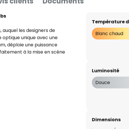
is clients
Documents
ubs
Température d
, auquel les designers de
Blanc chaud
e optique unique avec une
um, déploie une puissance
rfaitement à la mise en scène
nt dans le domaine privé que
 couleur neutre en noir mat,
Luminosité
rs d'aménagement les plus
Douce
re est déjà compris dans la
Dimensions