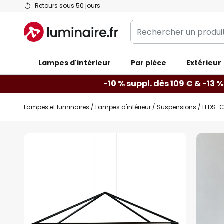
Allez
Retours sous 50 jours
au
Rechercher
contenu
un
produit,
Lampes d'intérieur
catégorie...
Par pièce
Extérieur
-10 % suppl. dès 109 € & -13 %
Lampes et luminaires
Lampes d'intérieur
Suspensions
LEDS-C
Skip
to
the
end
of
the
images