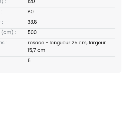
) :
120
:
80
 :
33,8
 (cm) :
500
s :
rosace - longueur 25 cm, largeur
15,7 cm
5