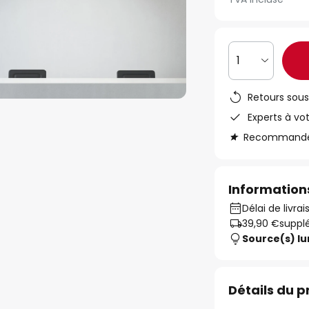
1
Retours sous
Experts à vo
Recommandé s
Informations
Délai de livra
39,90 €
suppl
Source(s) l
Détails du p