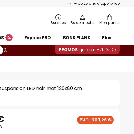
+ de 25 ans d'expérience
Services
Se connecter
Mon panier
OS
Espace PRO
BONS PLANS
Plus
PROMOS :
jusqu'à -70 %
suspension LED noir mat 120x80 cm
 €
PVC -203,26 €