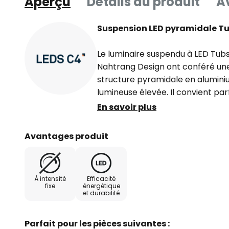
Aperçu
Détails du produit
Av
Suspension LED pyramidale T
Le luminaire suspendu à LED Tubs
Nahtrang Design ont conféré un
structure pyramidale en alumini
lumineuse élevée. Il convient pa
lumineuse de grandes pièces, ta
En savoir plus
commercial ou public. Grâce à sa
elle se combine avec les couleu
Avantages produit
diverses.
Le ballast électronique nécessai
À intensité
Efficacité
livraison.
fixe
énergétique
et durabilité
Parfait pour les pièces suivantes :