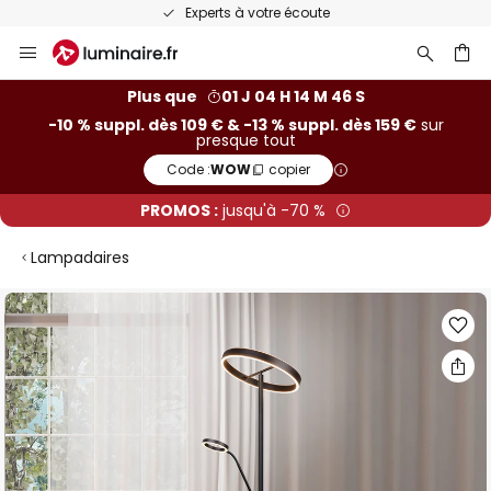
Experts à votre écoute
Allez
au
contenu
ercher
Plus que
01 J 04 H 14 M 45 S
-10 % suppl. dès 109 € & -13 % suppl. dès 159 €
sur
presque tout
Code :
WOW
copier
PROMOS :
jusqu'à -70 %
Lampadaires
Skip
to
the
end
of
the
images