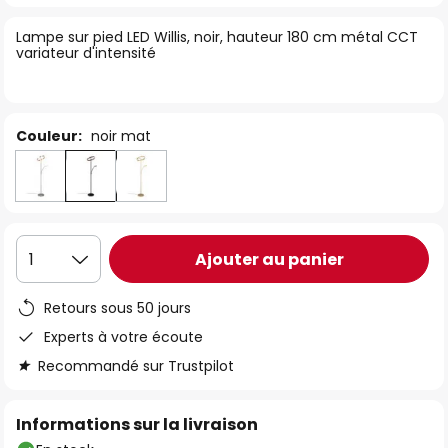
of
Lampe sur pied LED Willis, noir, hauteur 180 cm métal CCT
the
variateur d'intensité
images
gallery
Couleur:
noir mat
Ajouter au panier
1
Retours sous 50 jours
Experts à votre écoute
Recommandé sur Trustpilot
Informations sur la livraison