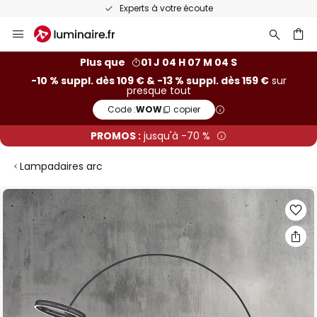
Experts à votre écoute
Allez
au
contenu
ercher
Plus que
01 J 04 H 07 M 03 S
-10 % suppl. dès 109 € & -13 % suppl. dès 159 €
sur
presque tout
Code :
WOW
copier
PROMOS :
jusqu'à -70 %
Lampadaires arc
Skip
to
the
end
of
the
images