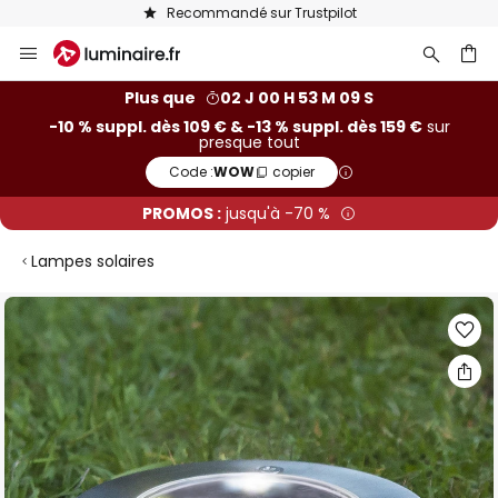
Recommandé sur Trustpilot
Allez
au
contenu
ercher
Plus que
02 J 00 H 53 M 08 S
-10 % suppl. dès 109 € & -13 % suppl. dès 159 €
sur
presque tout
Code :
WOW
copier
PROMOS :
jusqu'à -70 %
Lampes solaires
Skip
to
the
end
of
the
images