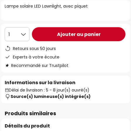
of
Lampe solaire LED Lawnlight, avec piquet
the
images
gallery
Ajouter au panier
1
Retours sous 50 jours
Experts à votre écoute
Recommandé sur Trustpilot
Informations sur la livraison
Délai de livraison : 5 - 8 jour(s) ouvré(s)
Source(s) lumineuse(s) intégrée(s)
Produits similaires
Détails du produit