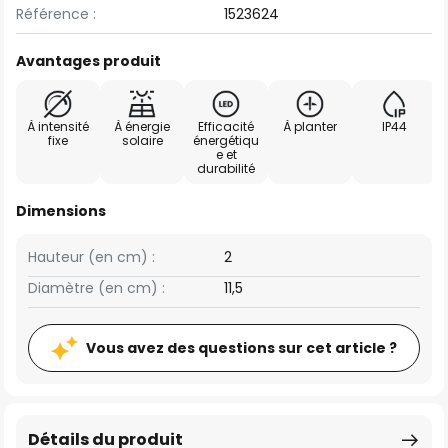
Référence :
1523624
Avantages produit
À intensité
À énergie
Efficacité
À planter
IP44
fixe
solaire
énergétiqu
e et
durabilité
Dimensions
Hauteur (en cm) :
2
Diamètre (en cm) :
11,5
Vous avez des questions sur cet article ?
Détails du produit