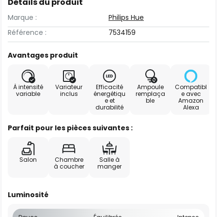
Détails du produit
Marque :
Philips Hue
Référence :
7534159
Avantages produit
À intensité
Variateur
Efficacité
Ampoule
Compatibl
variable
inclus
énergétiqu
remplaça
e avec
e et
ble
Amazon
durabilité
Alexa
Parfait pour les pièces suivantes :
Salon
Chambre
Salle à
à coucher
manger
Luminosité