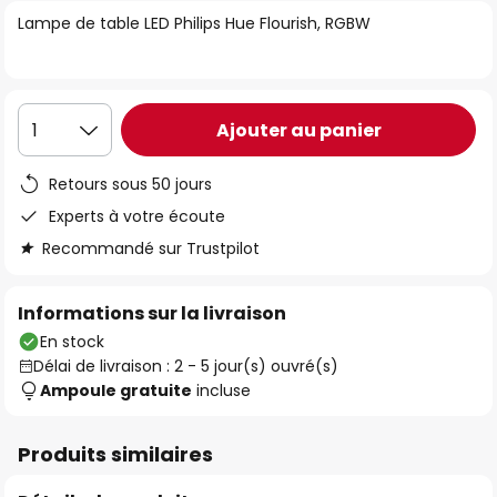
of
Lampe de table LED Philips Hue Flourish, RGBW
the
images
gallery
Ajouter au panier
1
Retours sous 50 jours
Experts à votre écoute
Recommandé sur Trustpilot
Informations sur la livraison
En stock
Délai de livraison : 2 - 5 jour(s) ouvré(s)
Ampoule gratuite
incluse
Produits similaires