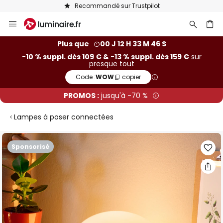
Recommandé sur Trustpilot
Allez
au
contenu
ercher
Plus que
00 J 12 H 33 M 45 S
-10 % suppl. dès 109 € & -13 % suppl. dès 159 €
sur
presque tout
Code :
WOW
copier
PROMOS :
jusqu'à -70 %
Lampes à poser connectées
Skip
Sponsorisé
to
the
end
of
the
images