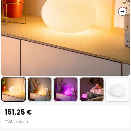
gallery
Skip
151,25 €
to
the
TVA incluse
beginning