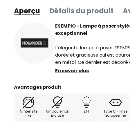
Aperçu
Détails du produit
Av
ESEMPIO - Lampe à poser stylé
exceptionnel
L'élégante lampe à poser ESEMPIO
dorée et gracieuse qui est couro
en métal. Ce dernier est décoré d
lumière se diffuse avec beaucoup
En savoir plus
allumée.
Avantages produit
À intensité
Ampoule non
E14
Type C - Prise
fixe
incluse
Européenne