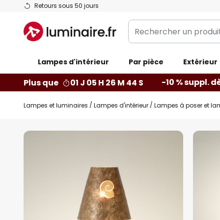
Allez
Retours sous 50 jours
au
Rechercher
contenu
un
produit,
Lampes d'intérieur
catégorie...
Par pièce
Extérieur
-10 % suppl. d
Plus que
01 J 05 H 26 M 43 S
Lampes et luminaires
Lampes d'intérieur
Lampes à poser et la
Skip
to
the
end
of
the
images