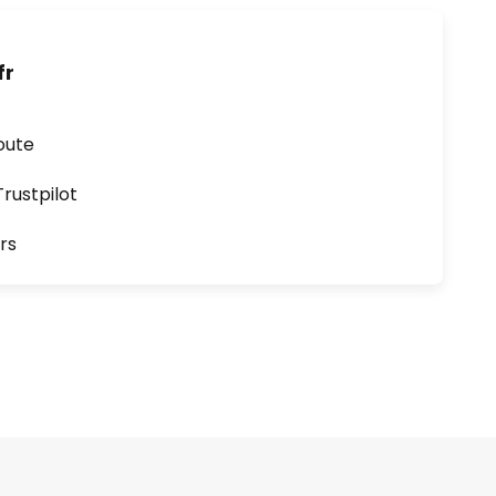
fr
oute
ustpilot
rs