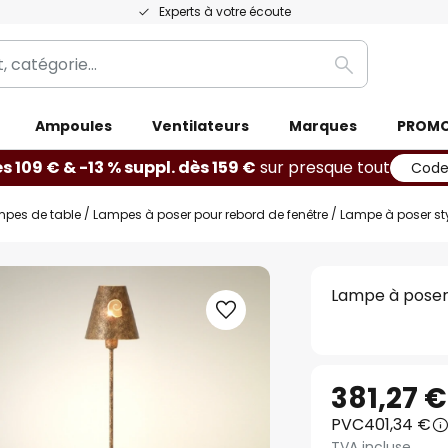
Experts à votre écoute
Rechercher
Ampoules
Ventilateurs
Marques
PROM
ès 109 € & -13 % suppl. dès 159 €
sur presque tout
Code
mpes de table
Lampes à poser pour rebord de fenêtre
Lampe à poser st
Lampe à poser
381,27 €
PVC
401,34 €
TVA incluse