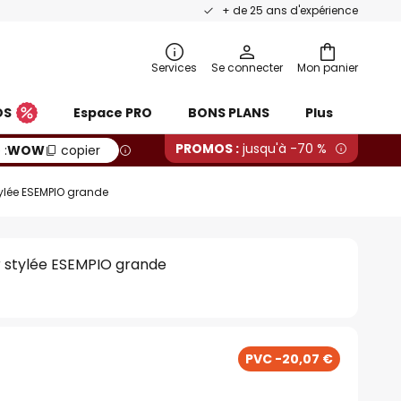
+ de 25 ans d'expérience
Services
Se connecter
Mon panier
OS
Espace PRO
BONS PLANS
Plus
PROMOS :
jusqu'à -70 %
 :
WOW
copier
ylée ESEMPIO grande
 stylée ESEMPIO grande
PVC -20,07 €