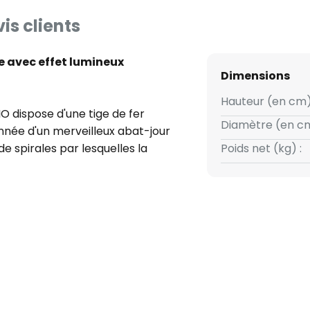
is clients
e avec effet lumineux
Dimensions
Hauteur (en cm)
 dispose d'une tige de fer
Diamètre (en cm
nnée d'un merveilleux abat-jour
e spirales par lesquelles la
Poids net (kg) :
 de style dès que la lampe est