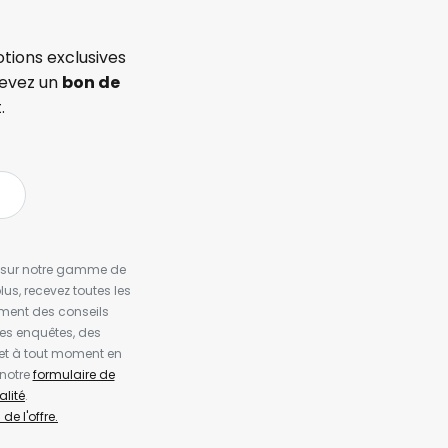
tions exclusives
cevez un
bon de
.
es sur notre gamme de
us, recevez toutes les
ement des conseils
es enquêtes, des
et à tout moment en
 notre
formulaire de
alité
.
de l'offre.