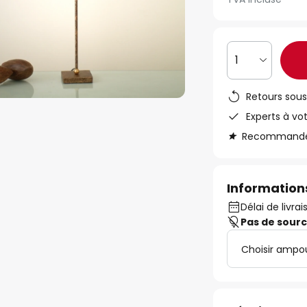
1
Retours sous
Experts à vo
Recommandé s
Informations
Délai de livrai
Pas de sour
Choisir ampou