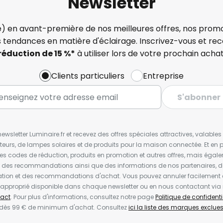
Newsletter
) en avant-première de nos meilleures offres, nos promo
s tendances en matière d'éclairage. Inscrivez-vous et re
réduction de 15 %*
à utiliser lors de votre prochain achat
Clients particuliers
Entreprise
S'abonner
wsletter Luminaire.fr et recevez des offres spéciales attractives, valabl
ateurs, de lampes solaires et de produits pour la maison connectée. Et en pl
les codes de réduction, produits en promotion et autres offres, mais égal
t des recommandations ainsi que des informations de nos partenaires, d
ion et des recommandations d'achat. Vous pouvez annuler facilement 
en approprié disponible dans chaque newsletter ou en nous contactant via
act
. Pour plus d'informations, consultez notre page
Politique de confidenti
 dès 99 € de minimum d'achat. Consultez
ici la liste des marques exclues 