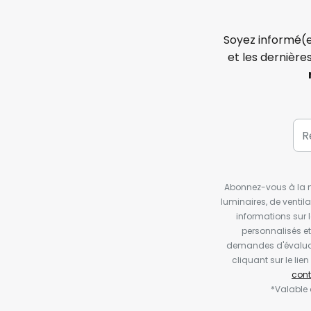
Soyez informé(e
et les dernière
Abonnez-vous à la ne
luminaires, de ventil
informations sur 
personnalisés e
demandes d'évaluat
cliquant sur le li
cont
*Valable