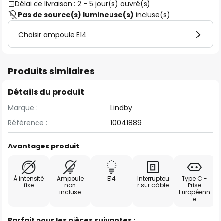
Délai de livraison : 2 - 5 jour(s) ouvré(s)
Pas de source(s) lumineuse(s)
incluse(s)
Choisir ampoule E14
Produits similaires
Détails du produit
Marque :
Lindby
Référence :
10041889
Avantages produit
À intensité
Ampoule
E14
Interrupteu
Type C -
fixe
non
r sur câble
Prise
incluse
Européenn
e
Parfait pour les pièces suivantes :