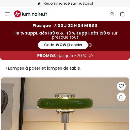
Recommandé sur Trustpilot
Allez
au
contenu
ercher
Plus que
00 J 22 H 04 M 57 S
-10 % suppl. dès 109 € & -13 % suppl. dès 159 €
sur
presque tout
Code :
WOW
copier
PROMOS :
jusqu'à -70 %
Lampes à poser et lampes de table
Skip
to
the
end
of
the
images