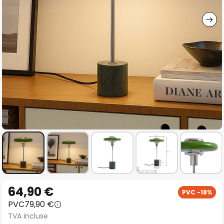
gallery
Skip
64,90 €
PVC -18%
to
PVC
79,90 €
the
TVA incluse
beginning