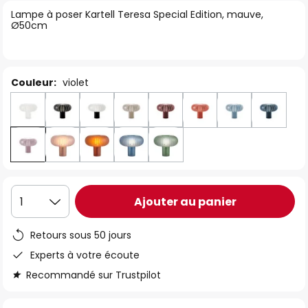
of
Lampe à poser Kartell Teresa Special Edition, mauve,
Ø50cm
the
images
gallery
Couleur:
violet
Ajouter au panier
1
Retours sous 50 jours
Experts à votre écoute
Recommandé sur Trustpilot