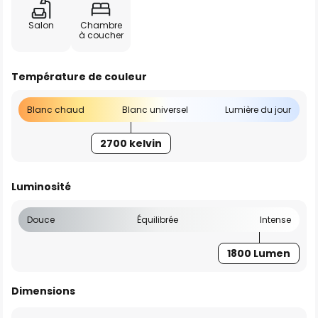
Salon
Chambre
à coucher
Température de couleur
Blanc chaud
Blanc universel
Lumière du jour
2700 kelvin
Luminosité
Douce
Équilibrée
Intense
1800 Lumen
Dimensions