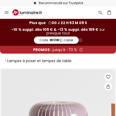
Recommandé sur Trustpilot
Allez
au
contenu
ercher
Plus que
00 J 22 H 53 M 08 S
-10 % suppl. dès 109 € & -13 % suppl. dès 159 €
sur
presque tout
Code :
WOW
copier
PROMOS :
jusqu'à -70 %
Lampes à poser et lampes de table
Skip
to
the
end
of
the
images