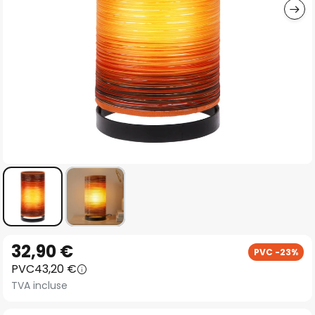
Skip
32,90 €
PVC -23%
to
PVC
43,20 €
the
TVA incluse
beginning
of