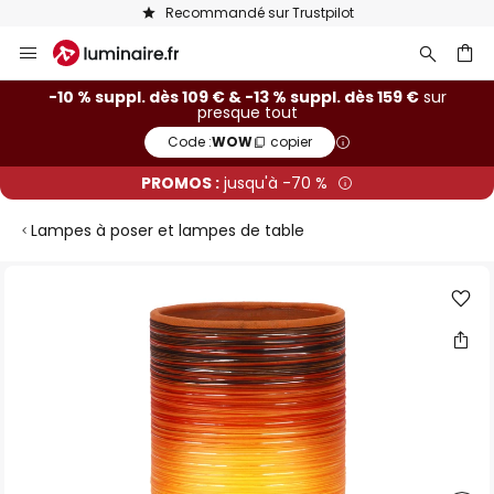
Recommandé sur Trustpilot
Allez
au
contenu
ercher
-10 % suppl. dès 109 € & -13 % suppl. dès 159 €
sur
presque tout
Code :
WOW
copier
PROMOS :
jusqu'à -70 %
Lampes à poser et lampes de table
Skip
to
the
end
of
the
images
gallery