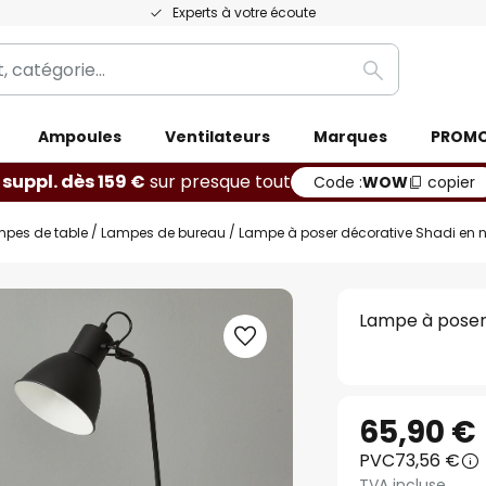
Experts à votre écoute
Rechercher
Ampoules
Ventilateurs
Marques
PROM
 suppl. dès 159 €
sur presque tout
Code :
WOW
copier
mpes de table
Lampes de bureau
Lampe à poser décorative Shadi en n
Lampe à poser 
65,90 €
PVC
73,56 €
TVA incluse