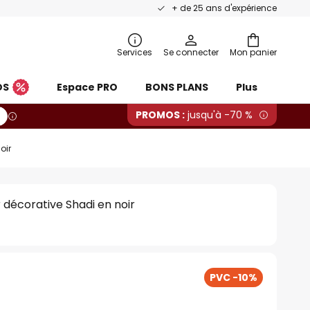
+ de 25 ans d'expérience
Services
Se connecter
Mon panier
OS
Espace PRO
BONS PLANS
Plus
PROMOS :
jusqu'à -70 %
oir
décorative Shadi en noir
PVC -10%