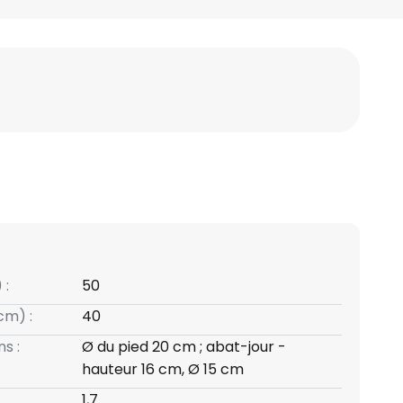
 :
50
cm) :
40
s :
Ø du pied 20 cm ; abat-jour -
hauteur 16 cm, Ø 15 cm
1,7