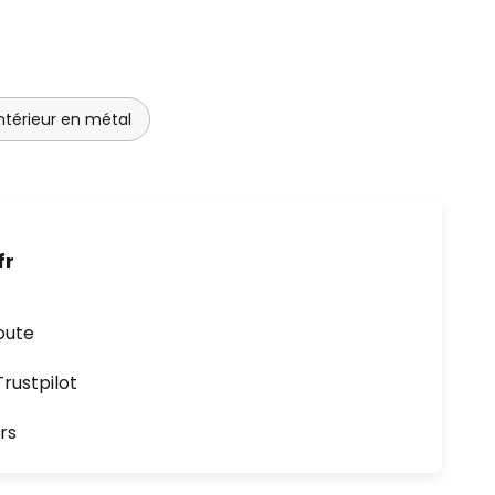
ntérieur en métal
fr
oute
ustpilot
rs