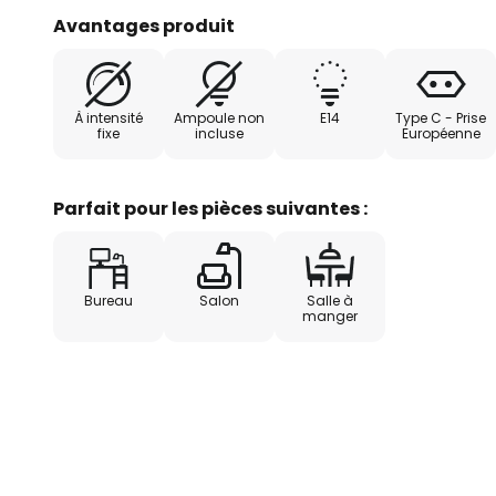
Shadi peut également être utilis
Avantages produit
À intensité
Ampoule non
E14
Type C - Prise
fixe
incluse
Européenne
Parfait pour les pièces suivantes :
Bureau
Salon
Salle à
manger