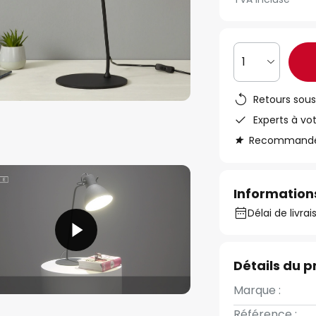
1
Retours sous
Experts à vo
Recommandé s
Informations
Délai de livra
Détails du p
Marque :
Référence :