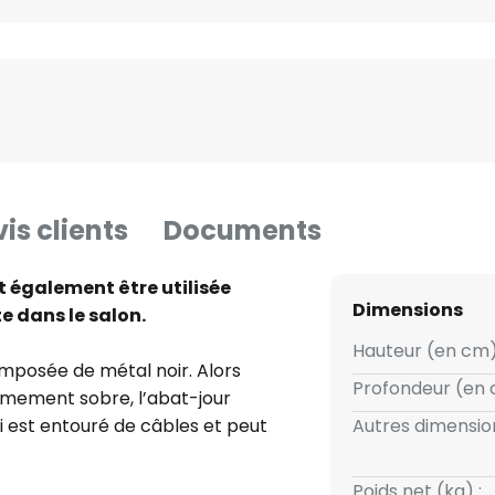
is clients
Documents
 également être utilisée
Dimensions
 dans le salon.
Hauteur (en cm)
mposée de métal noir. Alors
Profondeur (en 
êmement sobre, l’abat-jour
-ci est entouré de câbles et peut
Autres dimension
ment à l’aide de la vis de
étique, la lampe de bureau
Poids net (kg) :