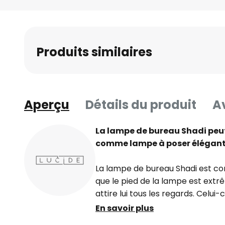
Skip
to
the
beginning
Produits similaires
of
the
images
gallery
Aperçu
Détails du produit
Av
La lampe de bureau Shadi peut
comme lampe à poser élégante
La lampe de bureau Shadi est co
que le pied de la lampe est extr
attire lui tous les regards. Celui
également être réglé individuelle
En savoir plus
réglage. Grâce à son design esth