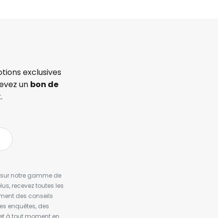
tions exclusives
cevez un
bon de
.
es sur notre gamme de
us, recevez toutes les
ement des conseils
es enquêtes, des
et à tout moment en