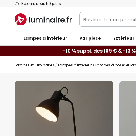
Allez
Retours sous 50 jours
au
Rechercher
contenu
un
produit,
Lampes d'intérieur
catégorie...
Par pièce
Extérieur
-10 % suppl. dès 109 € & -13 %
Lampes et luminaires
Lampes d'intérieur
Lampes à poser et la
Skip
to
the
end
of
the
images