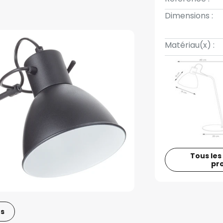
Dimensions :
Matériau(x) :
Tous les
pr
os