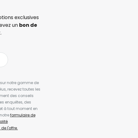
tions exclusives
cevez un
bon de
.
es sur notre gamme de
us, recevez toutes les
ement des conseils
es enquêtes, des
et à tout moment en
 notre
formulaire de
alité
.
de l'offre.