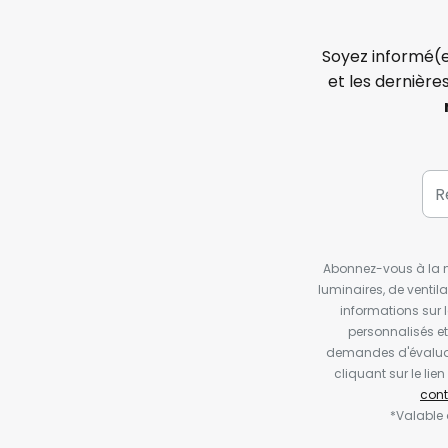
Soyez informé(e
et les dernière
Abonnez-vous à la ne
luminaires, de ventil
informations sur 
personnalisés e
demandes d'évaluat
cliquant sur le li
cont
*Valable