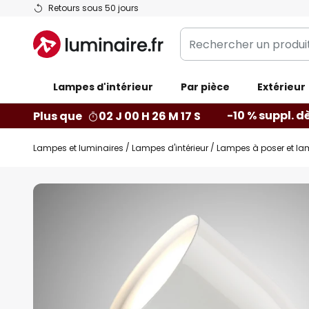
Allez
Retours sous 50 jours
au
Rechercher
contenu
un
produit,
Lampes d'intérieur
catégorie...
Par pièce
Extérieur
-10 % suppl. d
Plus que
02 J 00 H 26 M 16 S
Lampes et luminaires
Lampes d'intérieur
Lampes à poser et la
Skip
to
the
end
of
the
images