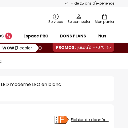
+ de 25 ans d'expérience
Services
Se connecter
Mon panier
OS
Espace PRO
BONS PLANS
Plus
PROMOS :
jusqu'à -70 %
 :
WOW
copier
nc
 LED moderne LEO en blanc
Fichier de données