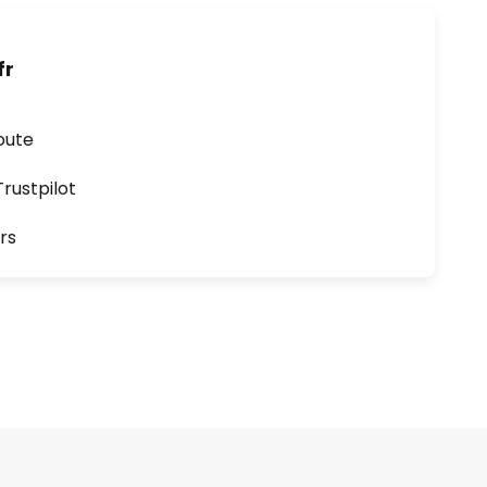
fr
oute
ustpilot
rs