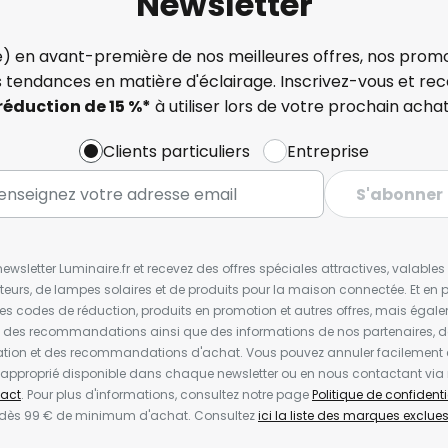
Newsletter
) en avant-première de nos meilleures offres, nos promo
s tendances en matière d'éclairage. Inscrivez-vous et re
réduction de 15 %*
à utiliser lors de votre prochain achat
Clients particuliers
Entreprise
S'abonner
wsletter Luminaire.fr et recevez des offres spéciales attractives, valabl
ateurs, de lampes solaires et de produits pour la maison connectée. Et en pl
les codes de réduction, produits en promotion et autres offres, mais égal
t des recommandations ainsi que des informations de nos partenaires, d
ion et des recommandations d'achat. Vous pouvez annuler facilement 
en approprié disponible dans chaque newsletter ou en nous contactant via
act
. Pour plus d'informations, consultez notre page
Politique de confidenti
 dès 99 € de minimum d'achat. Consultez
ici la liste des marques exclues 