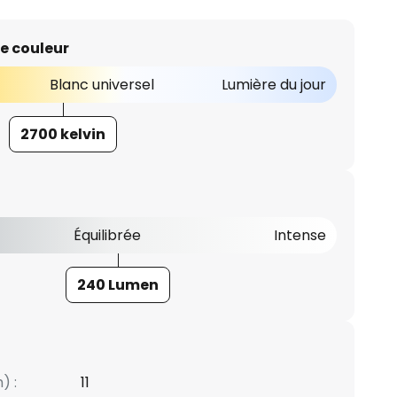
e couleur
Blanc universel
Lumière du jour
2700 kelvin
Équilibrée
Intense
240 Lumen
) :
11