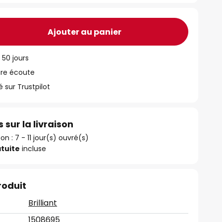
Ajouter au panier
 50 jours
tre écoute
ur Trustpilot
 sur la livraison
son : 7 - 11 jour(s) ouvré(s)
tuite
incluse
roduit
Brilliant
1508695