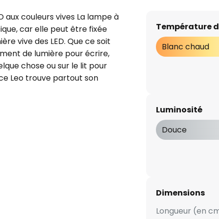
O aux couleurs vives La lampe à
Température d
ue, car elle peut être fixée
ière vive des LED. Que ce soit
Blanc chaud
mment de lumière pour écrire,
lque chose ou sur le lit pour
nce Leo trouve partout son
l'ampoule LED à économie
re la lampe à pince Leo
Luminosité
ation à fiche avec interrupteur
ntimètres.
Douce
Dimensions
Longueur (en cm