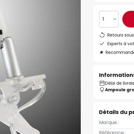
1
Retours sous
Experts à vo
Recommandé s
Informations
Délai de livrai
Ampoule gra
Détails du p
Marque :
Référence :