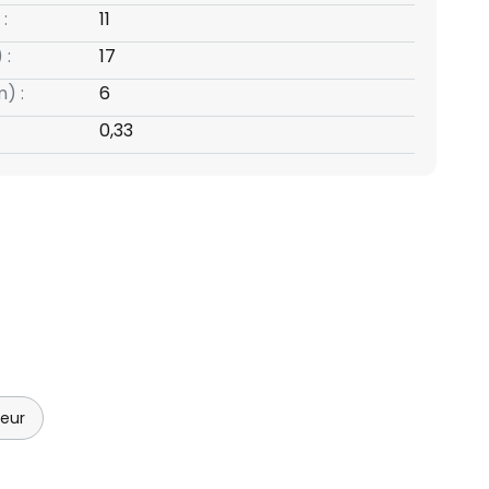
:
11
 :
17
) :
6
0,33
ieur