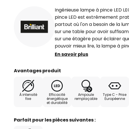
Ingénieuse lampe à pince LED LE
pince LED est extrêmement pratiq
partout où l'on a besoin de la lum
sur une table pour avoir suffisa
sur une étagère pour éclairer que
pouvoir mieux lire, la lampe à pi
domaine d'application idéal et 
En savoir plus
d'énergie fait le reste pour rend
indispensable. Le câble d'aliment
Avantages produit
intégré a une longueur de 140 ce
À intensité
Efficacité
Ampoule
Type C - Prise
fixe
énergétique
remplaçable
Européenne
et durabilité
Parfait pour les pièces suivantes :