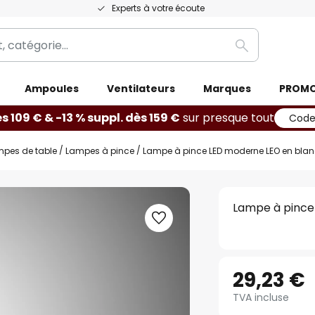
Experts à votre écoute
Rechercher
Ampoules
Ventilateurs
Marques
PROM
ès 109 € & -13 % suppl. dès 159 €
sur presque tout
Code
mpes de table
Lampes à pince
Lampe à pince LED moderne LEO en bla
Lampe à pince
29,23 €
TVA incluse