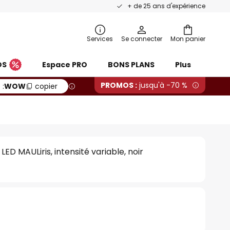
+ de 25 ans d'expérience
Services
Se connecter
Mon panier
OS
Espace PRO
BONS PLANS
Plus
PROMOS :
jusqu'à -70 %
 :
WOW
copier
ED MAULiris, intensité variable, noir