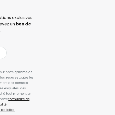
tions exclusives
cevez un
bon de
.
es sur notre gamme de
us, recevez toutes les
ement des conseils
es enquêtes, des
et à tout moment en
 notre
formulaire de
alité
.
de l'offre.