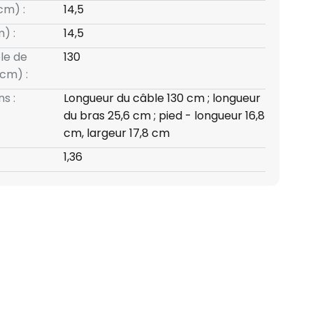
cm) :
14,5
) :
14,5
le de
130
cm) :
s :
Longueur du câble 130 cm ; longueur
du bras 25,6 cm ; pied - longueur 16,8
cm, largeur 17,8 cm
1,36