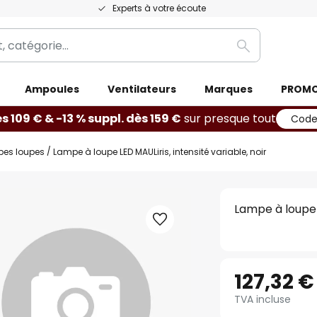
Experts à votre écoute
Rechercher
Ampoules
Ventilateurs
Marques
PROM
ès 109 € & -13 % suppl. dès 159 €
sur presque tout
Code
es loupes
Lampe à loupe LED MAULiris, intensité variable, noir
Lampe à loupe L
127,32 €
TVA incluse