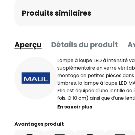
beginning
Produits similaires
of
the
images
gallery
Aperçu
Détails du produit
Av
Lampe à loupe LED à intensité var
supplémentaire en verre véritabl
montage de petites pièces dans un
timbres, la lampe à loupe LED MAUL
Elle est équipée d'une lentille de
fois, Ø 10 cm) ainsi que d'une lent
dioptries intégrée (grossissement
En savoir plus
de la lentille est de 78,5 qcm. La 
ce qui permet d'adapter la lam
Avantages produit
travail. La lumière est diffusée