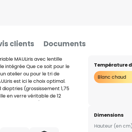
is clients
Documents
iable MAULiris avec lentille
Température d
e intégrée Que ce soit pour le
 atelier ou pour le tri de
Blanc chaud
iris est ici le choix optimal.
 3 dioptries (grossissement 1,75
ille en verre véritable de 12
 4 fois, Ø 2,5 cm). La surface
tête et le bras sont inclinables,
Dimensions
pe en permanence pendant le
 de manière très homogène grâce
Hauteur (en cm)