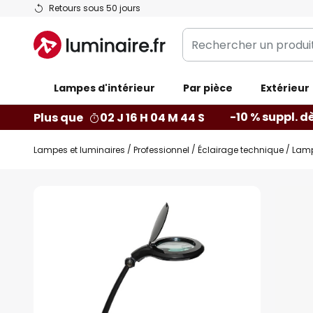
Allez
Retours sous 50 jours
au
Rechercher
contenu
un
produit,
Lampes d'intérieur
catégorie...
Par pièce
Extérieur
-10 % suppl. d
Plus que
02 J 16 H 04 M 43 S
Lampes et luminaires
Professionnel
Éclairage technique
Lamp
Skip
to
the
end
of
the
images