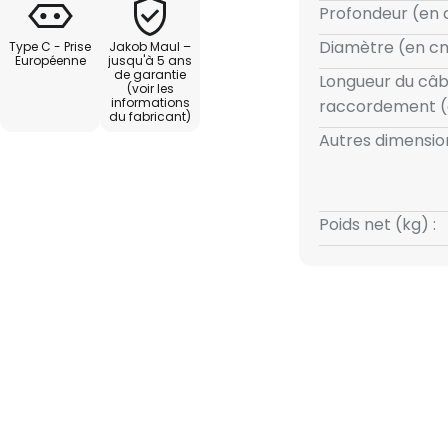
 pied est extrêmement stable
Profondeur (en 
 intégré, un support qui protège
Diamètre (en cm
Type C - Prise
Jakob Maul –
rface de celui-ci. La lumière
Européenne
jusqu'à 5 ans
de garantie
ateur d'intensité variable
Longueur du câb
(voir les
 pied. - avec diffuseur pour une
informations
raccordement (
du fabricant)
 trois dimensions - avec
Autres dimension
petits ustensiles
Poids net (kg) :