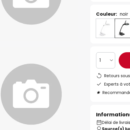
Couleur:
noir
1
Retours sous
Experts à vo
Recommandé s
Informations
Délai de livrai
Source(s) l