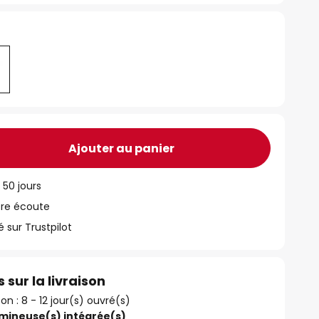
Ajouter au panier
 50 jours
tre écoute
ur Trustpilot
 sur la livraison
son : 8 - 12 jour(s) ouvré(s)
umineuse(s) intégrée(s)