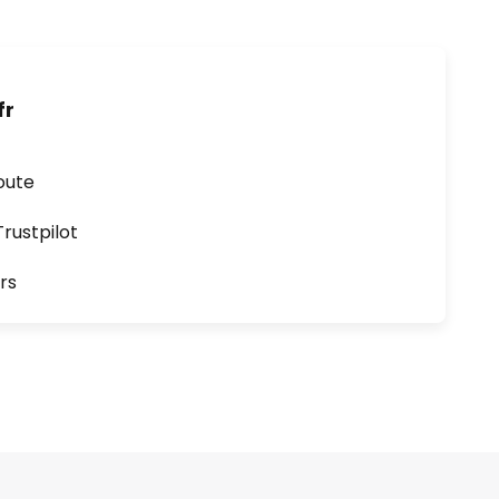
fr
oute
ustpilot
rs