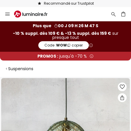
Recommandé sur Trustpilot
Allez
au
contenu
ercher
Plus que
00 J 09 H 26 M 47 S
-10 % suppl. dès 109 € & -13 % suppl. dès 159 €
sur
presque tout
Code :
WOW
copier
PROMOS :
jusqu'à -70 %
Suspensions
Skip
to
the
end
of
the
images