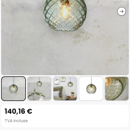
gallery
Skip
140,16 €
to
the
TVA incluse
beginning