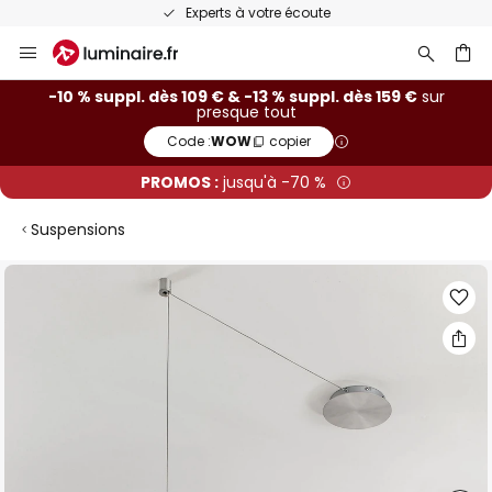
Experts à votre écoute
Allez
au
contenu
ercher
-10 % suppl. dès 109 € & -13 % suppl. dès 159 €
sur
presque tout
Code :
WOW
copier
PROMOS :
jusqu'à -70 %
Suspensions
Skip
to
the
end
of
the
images
gallery