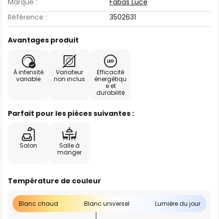
Marque :
Fabas Luce
Référence :
3502631
Avantages produit
À intensité
Variateur
Efficacité
variable
non inclus
énergétiqu
e et
durabilité
Parfait pour les pièces suivantes :
Salon
Salle à
manger
Température de couleur
Blanc chaud
Blanc universel
Lumière du jour