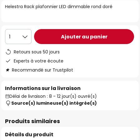
of
Helestra Rack plafonnier LED dimmable rond doré
the
images
gallery
Ajouter au panier
1
Retours sous 50 jours
Experts à votre écoute
Recommandé sur Trustpilot
Informations sur la livraison
Délai de livraison : 8 - 12 jour(s) ouvré(s)
Source(s) lumineuse(s) intégrée(s)
Produits similaires
Détails du produit