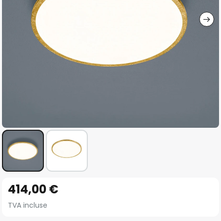
gallery
Skip
414,00 €
to
the
TVA incluse
beginning