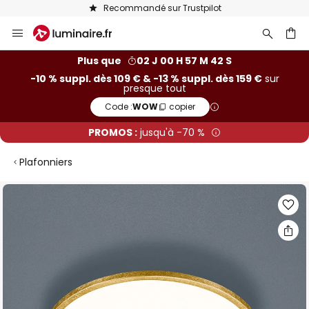
Recommandé sur Trustpilot
Allez
au
contenu
ercher
Plus que
02 J 00 H 57 M 41 S
-10 % suppl. dès 109 € & -13 % suppl. dès 159 €
sur
presque tout
Code :
WOW
copier
PROMOS :
jusqu'à -70 %
Plafonniers
Skip
to
the
end
of
the
images