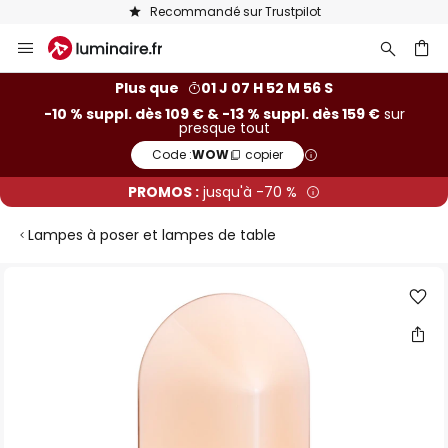
Recommandé sur Trustpilot
Allez
au
contenu
ercher
Plus que
01 J 07 H 52 M 56 S
-10 % suppl. dès 109 € & -13 % suppl. dès 159 €
sur
presque tout
Code :
WOW
copier
PROMOS :
jusqu'à -70 %
Lampes à poser et lampes de table
Skip
to
the
end
of
the
images