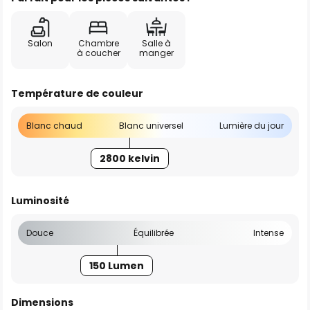
Salon
Chambre
Salle à
à coucher
manger
Température de couleur
Blanc chaud
Blanc universel
Lumière du jour
2800 kelvin
Luminosité
Douce
Équilibrée
Intense
150 Lumen
Dimensions