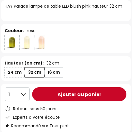
of
HAY Parade lampe de table LED blush pink hauteur 32 cm
the
images
gallery
Couleur:
rose
Hauteur (en cm):
32 cm
24 cm
32 cm
16 cm
Ajouter au panier
1
Retours sous 50 jours
Experts à votre écoute
Recommandé sur Trustpilot