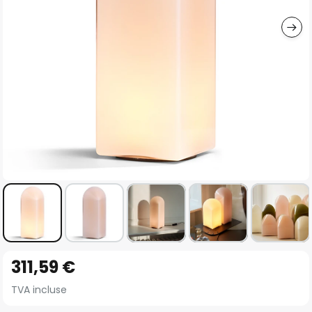
gallery
Skip
311,59 €
to
the
TVA incluse
beginning