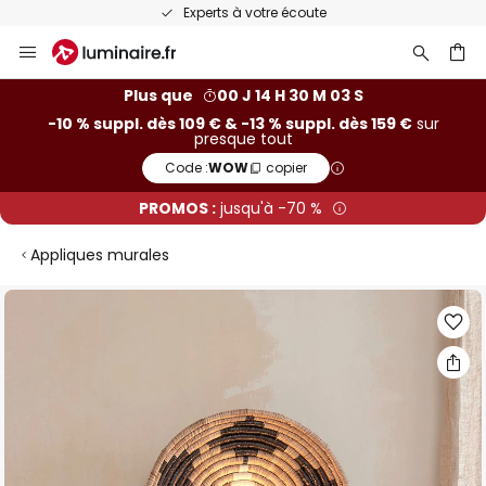
Experts à votre écoute
Allez
au
contenu
ercher
Plus que
00 J 14 H 30 M 02 S
-10 % suppl. dès 109 € & -13 % suppl. dès 159 €
sur
presque tout
Code :
WOW
copier
PROMOS :
jusqu'à -70 %
Appliques murales
Skip
to
the
end
of
the
images