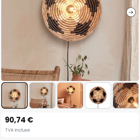
gallery
Skip
90,74 €
to
the
TVA incluse
beginning