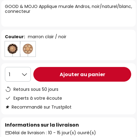
of
GOOD & MOJO Applique murale Andros, noir/naturel/blanc,
connecteur
the
images
gallery
Couleur:
marron clair / noir
Ajouter au panier
1
Retours sous 50 jours
Experts à votre écoute
Recommandé sur Trustpilot
Informations sur la livraison
Délai de livraison : 10 - 15 jour(s) ouvré(s)