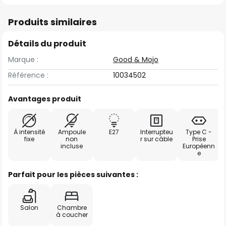
Produits similaires
Détails du produit
Marque :
Good & Mojo
Référence :
10034502
Avantages produit
À intensité
Ampoule
E27
Interrupteu
Type C -
fixe
non
r sur câble
Prise
incluse
Européenn
e
Parfait pour les pièces suivantes :
Salon
Chambre
à coucher