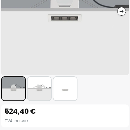
gallery
Skip
524,40 €
to
the
TVA incluse
beginning