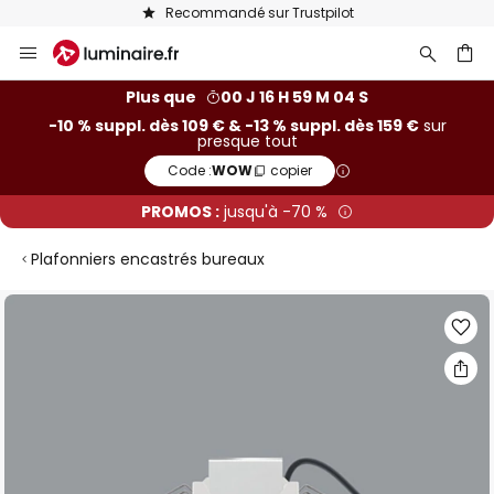
Recommandé sur Trustpilot
Allez
au
contenu
ercher
Plus que
00 J 16 H 59 M 03 S
-10 % suppl. dès 109 € & -13 % suppl. dès 159 €
sur
presque tout
Code :
WOW
copier
PROMOS :
jusqu'à -70 %
Plafonniers encastrés bureaux
Skip
to
the
end
of
the
images