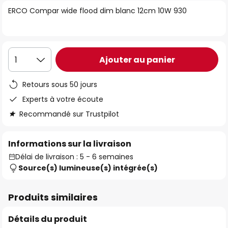
of
ERCO Compar wide flood dim blanc 12cm 10W 930
the
images
gallery
Ajouter au panier
1
Retours sous 50 jours
Experts à votre écoute
Recommandé sur Trustpilot
Informations sur la livraison
Délai de livraison : 5 - 6 semaines
Source(s) lumineuse(s) intégrée(s)
Produits similaires
Détails du produit