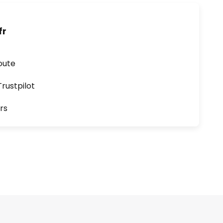
fr
oute
ustpilot
rs