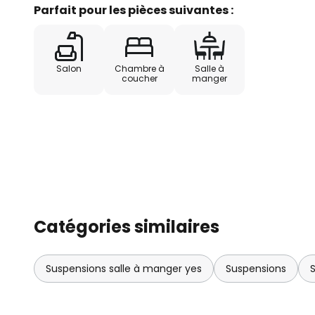
régions de culture durable. Les 
Parfait pour les pièces suivantes :
sont produits en Europe. Les cou
permettent de réduire considér
Neptuna est en outre expédié 
Salon
Chambre à
Salle à
matériaux réutilisables.
coucher
manger
Catégories similaires
Suspensions salle à manger yes
Suspensions