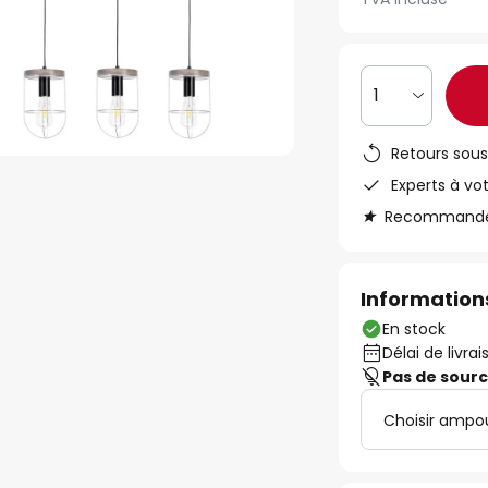
1
Retours sous
Experts à vo
Recommandé s
Informations
En stock
Délai de livrai
Pas de sour
Choisir ampo