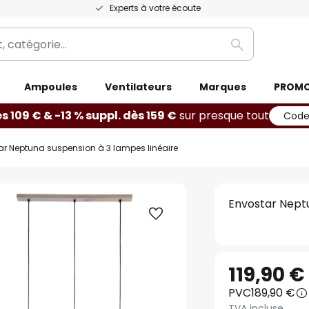
Experts à votre écoute
Rechercher
Ampoules
Ventilateurs
Marques
PROM
ès 109 € & -13 % suppl. dès 159 €
sur presque tout
Code
ar Neptuna suspension à 3 lampes linéaire
Envostar Neptu
119,90 €
PVC
189,90 €
TVA incluse