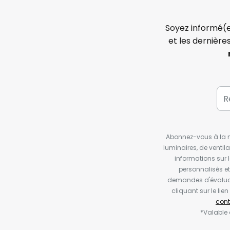
Soyez informé(e
et les dernière
Abonnez-vous à la ne
luminaires, de ventil
informations sur 
personnalisés e
demandes d'évaluat
cliquant sur le li
cont
*Valable