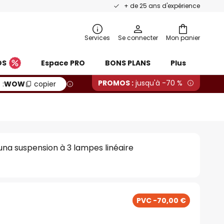
+ de 25 ans d'expérience
Services
Se connecter
Mon panier
OS
Espace PRO
BONS PLANS
Plus
PROMOS :
jusqu'à -70 %
 :
WOW
copier
na suspension à 3 lampes linéaire
PVC -70,00 €