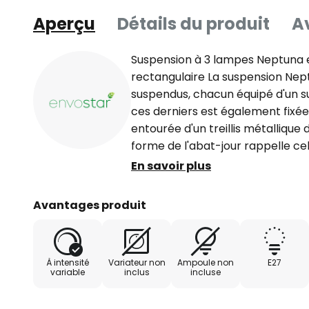
Aperçu
Détails du produit
Av
Suspension à 3 lampes Neptuna 
rectangulaire La suspension Nept
suspendus, chacun équipé d'un su
ces derniers est également fixée l
entourée d'un treillis métallique
forme de l'abat-jour rappelle cel
convient merveilleusement à l'éc
En savoir plus
de la salle à manger. Les abat-j
laissent entrevoir la source lumi
Avantages produit
librement en fonction de la douill
d'éclairage peuvent être adapté
de vie et aux idées de chacun. L
À intensité
Variateur non
Ampoule non
E27
conviennent particulièrement bi
variable
inclus
incluse
sont placés vers le bas, mais dif
directions. Le bois de pin utilisé 