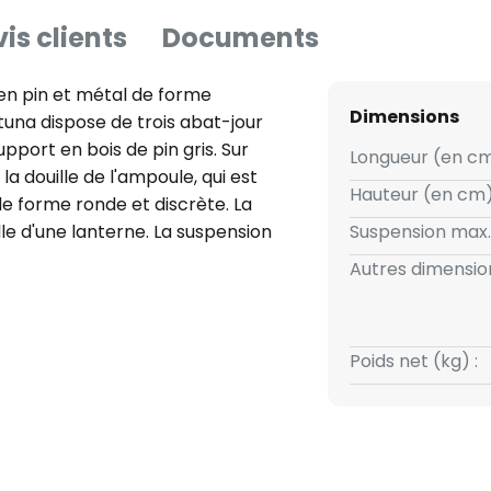
is clients
Documents
en pin et métal de forme
Dimensions
una dispose de trois abat-jour
pport en bois de pin gris. Sur
Longueur (en cm
a douille de l'ampoule, qui est
Hauteur (en cm)
 de forme ronde et discrète. La
le d'une lanterne. La suspension
Suspension max.
lairage de la table du salon ou
Autres dimension
our de conception ouverte
neuse. Celle-ci peut être choisie
e adaptée. Ainsi, les conditions
Poids net (kg) :
es de manière idéale à l'espace
es ampoules décoratives
en aux suspensions. Les spots
fusent la lumière dans toutes les
est certifié FSC et provient de