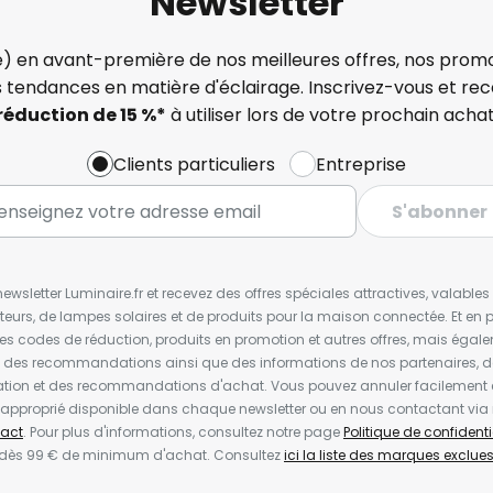
Newsletter
) en avant-première de nos meilleures offres, nos promo
s tendances en matière d'éclairage. Inscrivez-vous et re
réduction de 15 %*
à utiliser lors de votre prochain achat
Clients particuliers
Entreprise
S'abonner
wsletter Luminaire.fr et recevez des offres spéciales attractives, valabl
ateurs, de lampes solaires et de produits pour la maison connectée. Et en pl
les codes de réduction, produits en promotion et autres offres, mais égal
t des recommandations ainsi que des informations de nos partenaires, d
ion et des recommandations d'achat. Vous pouvez annuler facilement 
en approprié disponible dans chaque newsletter ou en nous contactant via
act
. Pour plus d'informations, consultez notre page
Politique de confidenti
 dès 99 € de minimum d'achat. Consultez
ici la liste des marques exclues 