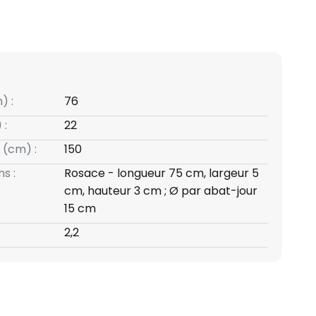
) :
76
 :
22
 (cm) :
150
s :
Rosace - longueur 75 cm, largeur 5
cm, hauteur 3 cm ; Ø par abat-jour
15 cm
2,2