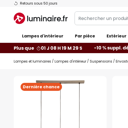
Allez
Retours sous 50 jours
au
Rechercher
contenu
un
produit,
Lampes d'intérieur
catégorie...
Par pièce
Extérieur
-10 % suppl. d
Plus que
01 J 08 H 19 M 28 S
Lampes et luminaires
Lampes d'intérieur
Suspensions
Envost
Skip
to
Dernière chance
the
end
of
the
images