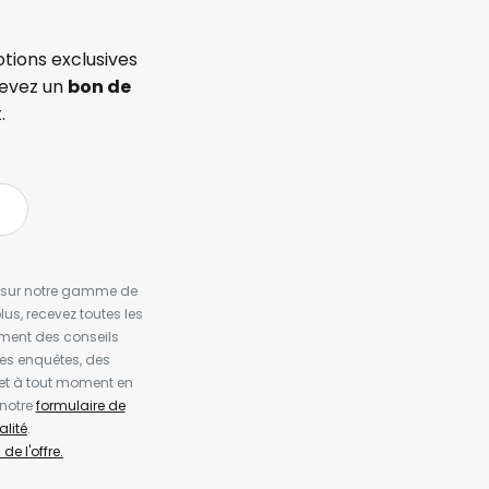
tions exclusives
cevez un
bon de
.
es sur notre gamme de
us, recevez toutes les
ement des conseils
es enquêtes, des
et à tout moment en
 notre
formulaire de
alité
.
de l'offre.