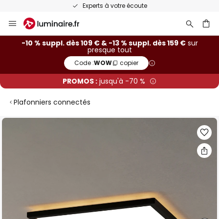
Experts à votre écoute
Allez
au
contenu
ercher
-10 % suppl. dès 109 € & -13 % suppl. dès 159 €
sur
presque tout
Code :
WOW
copier
PROMOS :
jusqu'à -70 %
Plafonniers connectés
Skip
to
the
end
of
the
images
gallery