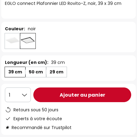
EGLO connect Plafonnier LED Rovito-Z, noir, 39 x 39 cm
the
images
gallery
Couleur:
noir
Longueur (en cm):
39 cm
39 cm
50 cm
29 cm
Ajouter au panier
1
Retours sous 50 jours
Experts à votre écoute
Recommandé sur Trustpilot