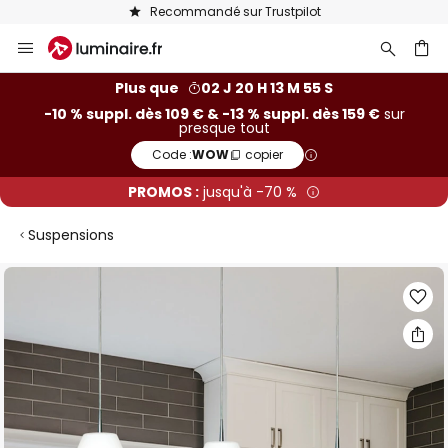
Recommandé sur Trustpilot
Allez
au
contenu
ercher
Plus que
02 J 20 H 13 M 54 S
-10 % suppl. dès 109 € & -13 % suppl. dès 159 €
sur
presque tout
Code :
WOW
copier
PROMOS :
jusqu'à -70 %
Suspensions
Skip
to
the
end
of
the
images