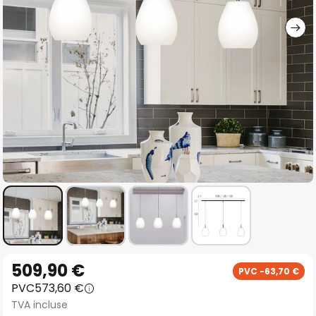
gallery
Skip
509,90 €
PVC -63,70 €
to
PVC
573,60 €
the
TVA incluse
beginning