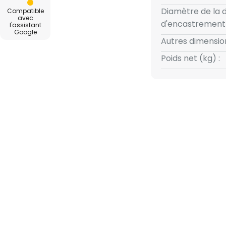
plication - commande vocale
Diamètre de la
Compatible
i Shortcuts - intensité variable
avec
d'encastrement 
l'assistant
z
Google
Autres dimension
Poids net (kg) :