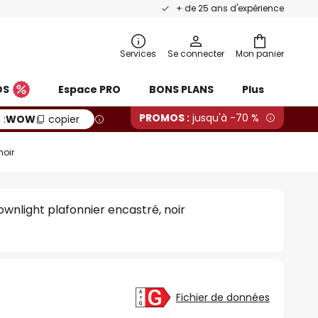
+ de 25 ans d'expérience
Services
Se connecter
Mon panier
OS
Espace PRO
BONS PLANS
Plus
PROMOS :
jusqu'à -70 %
 :
WOW
copier
noir
wnlight plafonnier encastré, noir
Fichier de données