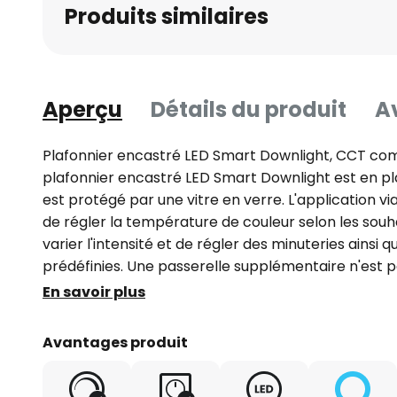
Produits similaires
Aperçu
Détails du produit
Av
Plafonnier encastré LED Smart Downlight, CCT co
plafonnier encastré LED Smart Downlight est en pl
est protégé par une vitre en verre. L'application
de régler la température de couleur selon les souhai
varier l'intensité et de régler des minuteries ainsi
prédéfinies. Une passerelle supplémentaire n'est p
Comme l'application gratuite Calex est égaleme
En savoir plus
Alexa, Siri Shortcuts et Google Assistant, toutes le
facilement utilisées par commande vocale. Caracté
Avantages produit
compatibilité - contrôlable par l'application Calex 
lumière blanche réglable : blanc chaud (2.700 K) - 