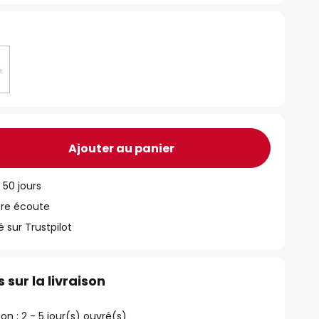
Ajouter au panier
 50 jours
tre écoute
ur Trustpilot
 sur la livraison
son : 2 - 5 jour(s) ouvré(s)