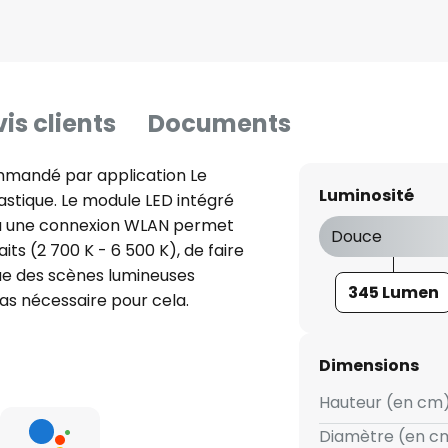
is clients
Documents
mmandé par application Le
Luminosité
astique. Le module LED intégré
 via une connexion WLAN permet
Douce
ts (2 700 K - 6 500 K), de faire
 que des scènes lumineuses
345 Lumen
as nécessaire pour cela.
nt compatible avec Amazon
s fonctions peuvent être
Dimensions
ristiques techniques /
(gratuite pour Android et iOS) -
Hauteur (en cm)
lumière du jour (6.500 K) -
Diamètre (en cm