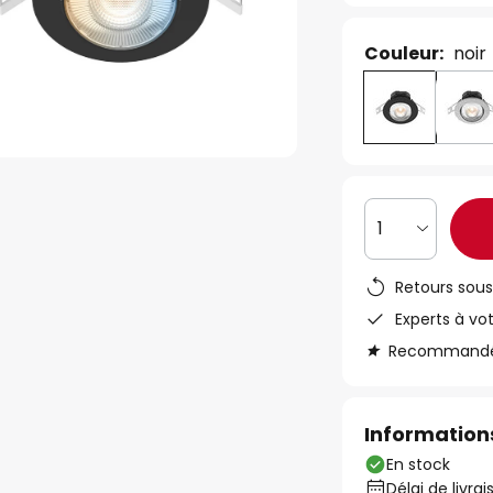
Couleur:
noir
1
Retours sous
Experts à vo
Recommandé s
Informations
En stock
Délai de livrai