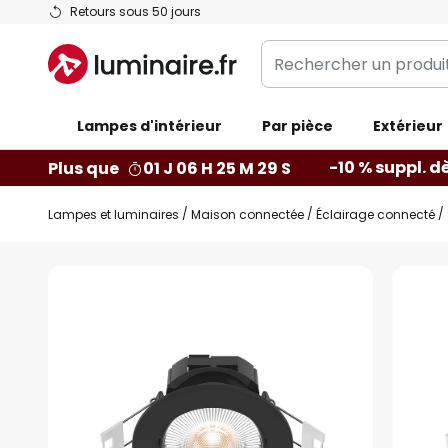
Allez
Retours sous 50 jours
au
Rechercher
contenu
un
produit,
Lampes d'intérieur
catégorie...
Par pièce
Extérieur
-10 % suppl. d
Plus que
01 J 06 H 25 M 28 S
Lampes et luminaires
Maison connectée
Éclairage connecté
Skip
to
the
end
of
the
images