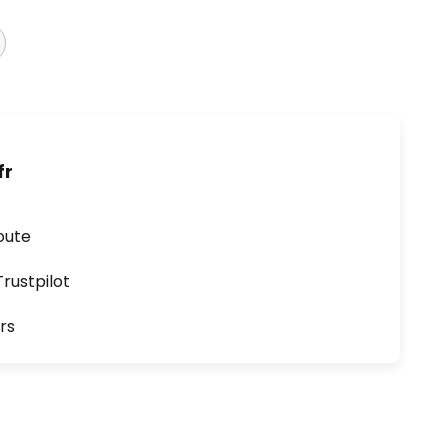
fr
oute
ustpilot
rs