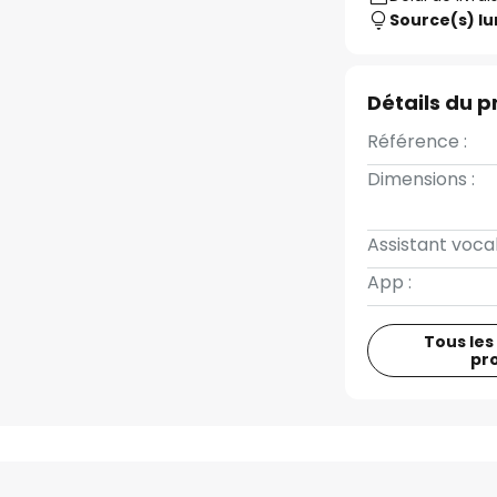
Source(s) l
Détails du p
Référence :
Dimensions :
Assistant vocal
App :
Tous les
pr