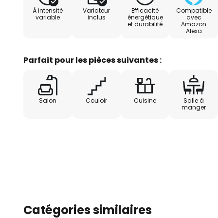
minuterie et scènes prédéfinies réglables par ap
À intensité
Variateur
Efficacité
Compatible
possible avec Amazon Alexa, Google Assistant et Sir
variable
inclus
énergétique
avec
et durabilité
Amazon
par application ou commande vocale - WiFi 2,4 GH
Alexa
Parfait pour les pièces suivantes :
Salon
Couloir
Cuisine
Salle à
manger
Catégories similaires