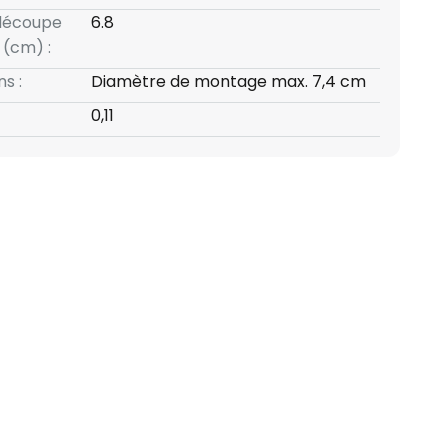
 découpe
6.8
(cm) :
s :
Diamètre de montage max. 7,4 cm
0,11