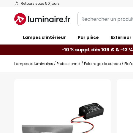
Allez
Retours sous 50 jours
au
Rechercher
contenu
un
produit,
Lampes d'intérieur
catégorie...
Par pièce
Extérieur
-10 % suppl. dès 109 € & -13 %
Lampes et luminaires
Professionnel
Éclairage de bureau
Plaf
Skip
to
the
end
of
the
images