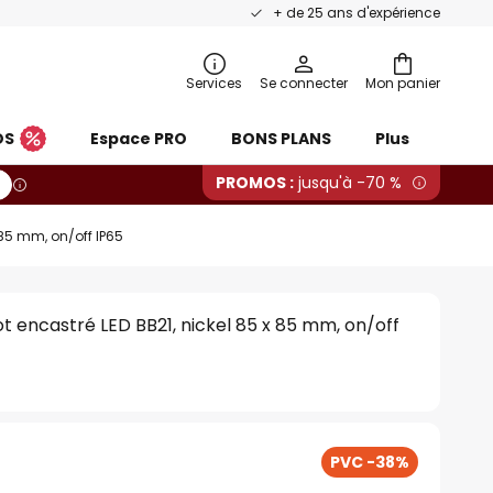
+ de 25 ans d'expérience
Services
Se connecter
Mon panier
OS
Espace PRO
BONS PLANS
Plus
PROMOS :
jusqu'à -70 %
85 mm, on/off IP65
encastré LED BB21, nickel 85 x 85 mm, on/off
PVC -38%