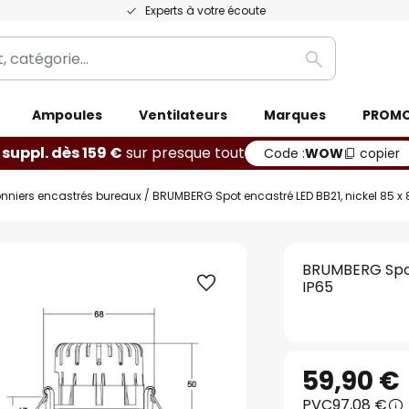
Experts à votre écoute
Rechercher
Ampoules
Ventilateurs
Marques
PROM
 suppl. dès 159 €
sur presque tout
Code :
WOW
copier
onniers encastrés bureaux
BRUMBERG Spot encastré LED BB21, nickel 85 x 
BRUMBERG Spot 
IP65
59,90 €
PVC
97,08 €