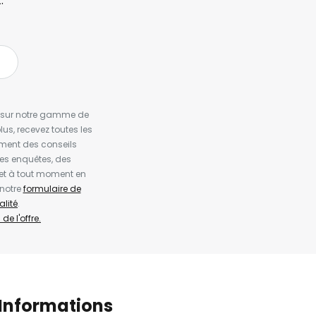
.
es sur notre gamme de
us, recevez toutes les
ement des conseils
es enquêtes, des
et à tout moment en
 notre
formulaire de
alité
.
de l'offre.
Informations