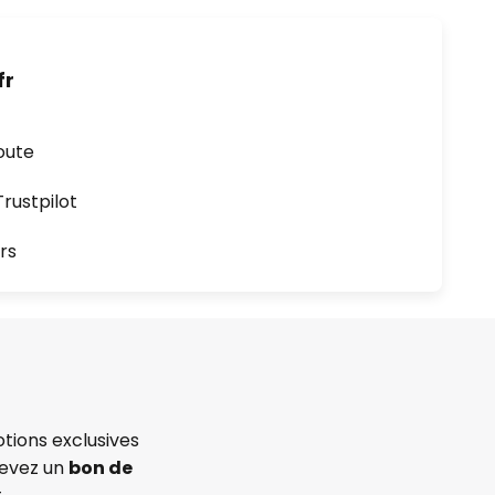
fr
oute
ustpilot
rs
tions exclusives
cevez un
bon de