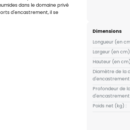
humides dans le domaine privé
rts d'encastrement, il se
stré dans des plafonds d'une
 n'est pas dimmable. Dans un
Dimensions
age blanc chaud qui est réparti
ecteur argenté avec une
Longueur (en cm
se à symétrie de révolution,
Largeur (en cm) 
cache transparent en plastique.
Hauteur (en cm)
 - 20 à 25 °C - ballast
- ne doit pas être recouvert
Diamètre de la
que - protection élevée IP65
d'encastrement 
Profondeur de l
d'encastrement 
Poids net (kg) :