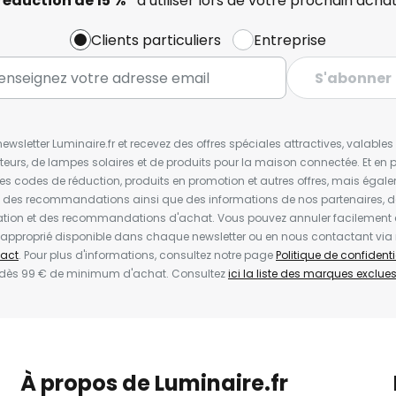
réduction de 15 %*
à utiliser lors de votre prochain achat
Clients particuliers
Entreprise
S'abonner
wsletter Luminaire.fr et recevez des offres spéciales attractives, valabl
ateurs, de lampes solaires et de produits pour la maison connectée. Et en pl
les codes de réduction, produits en promotion et autres offres, mais égal
t des recommandations ainsi que des informations de nos partenaires, d
ion et des recommandations d'achat. Vous pouvez annuler facilement 
en approprié disponible dans chaque newsletter ou en nous contactant via
act
. Pour plus d'informations, consultez notre page
Politique de confidenti
 dès 99 € de minimum d'achat. Consultez
ici la liste des marques exclues 
À propos de Luminaire.fr