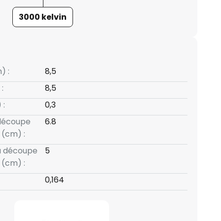
3000 kelvin
) :
8,5
:
8,5
 :
0,3
 découpe
6.8
(cm) :
a découpe
5
(cm) :
0,164