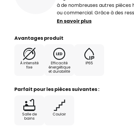
à de nombreuses autres pièces 
ou commercial. Grâce à des resso
monte sans outil, peut être enca
En savoir plus
épaisseur maximale de 1,7 cm et
angle de 36°, il diffuse un éclair
Avantages produit
de manière optimale par le réfl
répartition de l'intensité lumineu
profonde et large, à travers le 
À intensité
Efficacité
IP65
- température ambiante autorisée
fixe
énergétique
et durabilité
électronique commutable inclus 
d'un matériau d'isolation thermi
Parfait pour les pièces suivantes :
Salle de
Couloir
bains