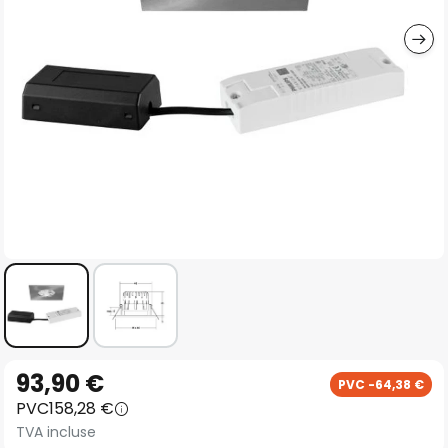
gallery
Skip
93,90 €
PVC -64,38 €
to
PVC
158,28 €
the
TVA incluse
beginning