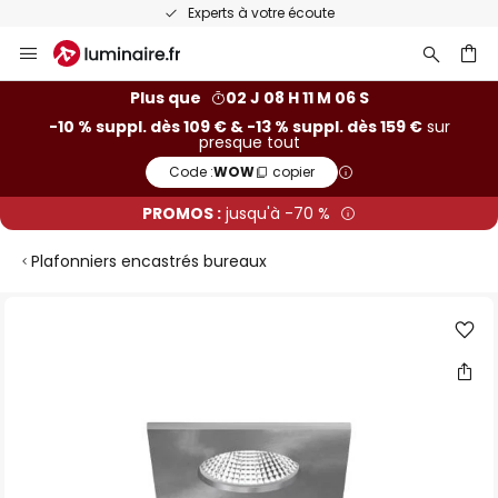
Experts à votre écoute
Allez
au
contenu
ercher
Plus que
02 J 08 H 11 M 05 S
-10 % suppl. dès 109 € & -13 % suppl. dès 159 €
sur
presque tout
Code :
WOW
copier
PROMOS :
jusqu'à -70 %
Plafonniers encastrés bureaux
Skip
to
the
end
of
the
images