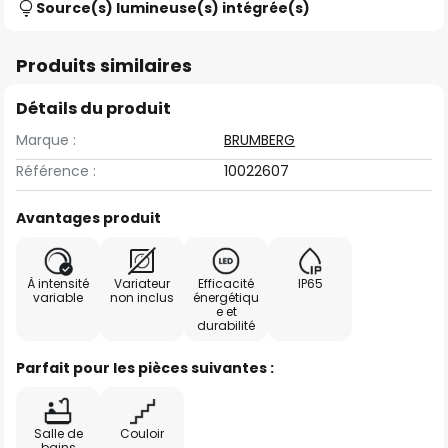
Source(s) lumineuse(s) intégrée(s)
Produits similaires
Détails du produit
Marque :
BRUMBERG
Référence :
10022607
Avantages produit
À intensité
Variateur
Efficacité
IP65
variable
non inclus
énergétiqu
e et
durabilité
Parfait pour les pièces suivantes :
Salle de
Couloir
bains