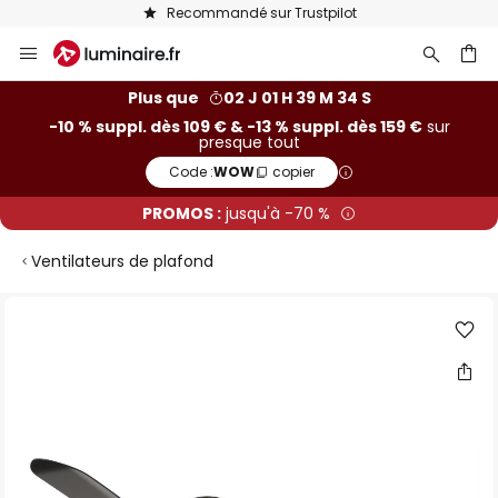
Recommandé sur Trustpilot
Allez
au
contenu
ercher
Plus que
02 J 01 H 39 M 33 S
-10 % suppl. dès 109 € & -13 % suppl. dès 159 €
sur
presque tout
Code :
WOW
copier
PROMOS :
jusqu'à -70 %
Ventilateurs de plafond
Skip
to
the
end
of
the
images