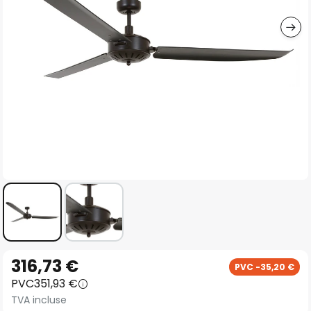
gallery
Skip
316,73 €
PVC -35,20 €
to
PVC
351,93 €
the
TVA incluse
beginning