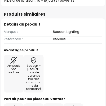
Délai de livraison : 10 - 15 jour(s) ouvré(s)
Produits similaires
Détails du produit
Marque :
Beacon Lighting
Référence :
8558109
Avantages produit
Ampoule
Beacon –
non
jusqu'à 5
incluse
ans de
garantie
(voir les
informatio
ns du
fabricant)
Parfait pour les pièces suivantes :