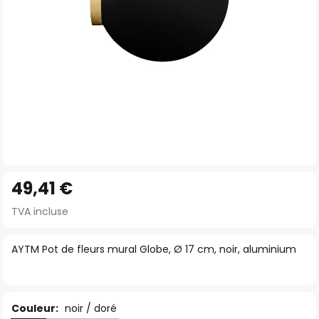
Skip
49,41 €
to
the
TVA incluse
beginning
of
AYTM Pot de fleurs mural Globe, Ø 17 cm, noir, aluminium
the
images
gallery
Couleur:
noir / doré