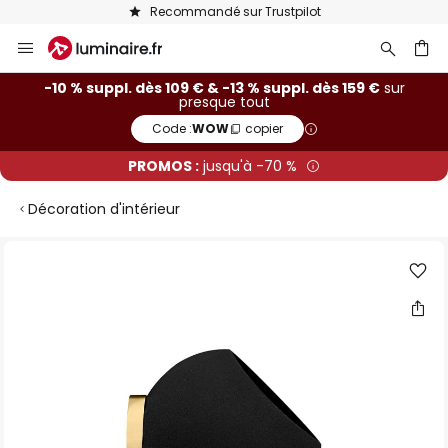
Recommandé sur Trustpilot
Allez
au
contenu
ercher
-10 % suppl. dès 109 € & -13 % suppl. dès 159 €
sur
presque tout
Code :
WOW
copier
PROMOS :
jusqu'à -70 %
Décoration d'intérieur
Skip
to
the
end
of
the
images
gallery