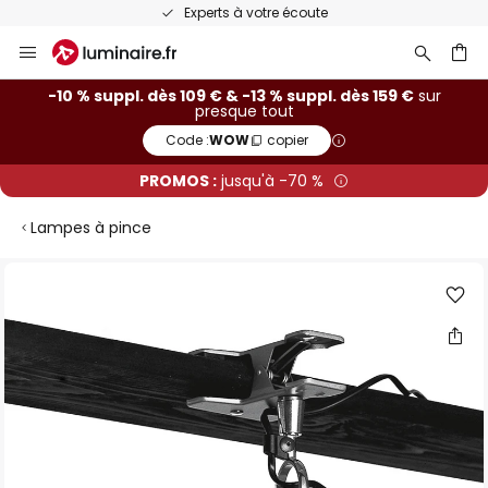
Experts à votre écoute
Allez
au
contenu
ercher
-10 % suppl. dès 109 € & -13 % suppl. dès 159 €
sur
presque tout
Code :
WOW
copier
PROMOS :
jusqu'à -70 %
Lampes à pince
Skip
to
the
end
of
the
images
gallery