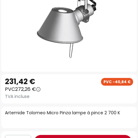
Skip
231,42 €
PVC -40,84 €
to
PVC
272,26 €
the
TVA incluse
beginning
of
Artemide Tolomeo Micro Pinza lampe à pince 2 700 K
the
images
gallery