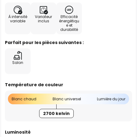
À intensité
Variateur
Efficacité
variable
inclus
énergétiqu
e et
durabilité
Parfait pour les pièces suivantes :
Salon
Température de couleur
Blanc chaud
Blanc universel
Lumière du jour
2700 kelvin
Luminosité