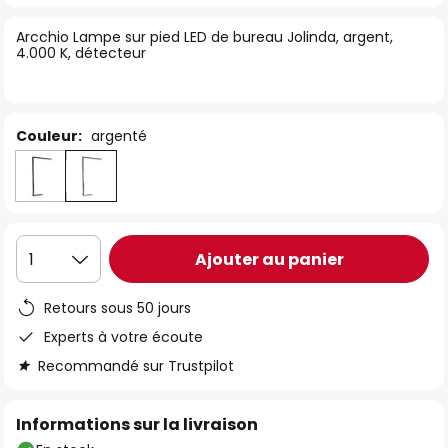
of
Arcchio Lampe sur pied LED de bureau Jolinda, argent,
the
4.000 K, détecteur
images
gallery
Couleur:
argenté
Ajouter au panier
1
Retours sous 50 jours
Experts à votre écoute
Recommandé sur Trustpilot
Informations sur la livraison