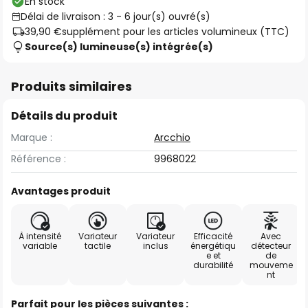
En stock
Délai de livraison : 3 - 6 jour(s) ouvré(s)
39,90 €
supplément pour les articles volumineux (TTC)
Source(s) lumineuse(s) intégrée(s)
Produits similaires
Détails du produit
Marque :
Arcchio
Référence :
9968022
Avantages produit
À intensité
Variateur
Variateur
Efficacité
Avec
variable
tactile
inclus
énergétiqu
détecteur
e et
de
durabilité
mouveme
nt
Parfait pour les pièces suivantes :