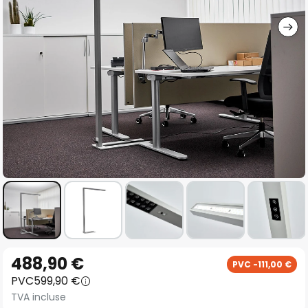
gallery
Skip
488,90 €
PVC -111,00 €
to
PVC
599,90 €
the
TVA incluse
beginning