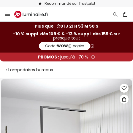
Recommandé sur Trustpilot
Allez
au
contenu
ercher
Plus que
01 J 21 H 53 M 50 S
-10 % suppl. dès 109 € & -13 % suppl. dès 159 €
sur
presque tout
Code :
WOW
copier
PROMOS :
jusqu'à -70 %
Lampadaires bureaux
Skip
to
the
end
of
the
images