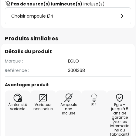
Pas de source(s) lumineuse(s)
incluse(s)
Choisir ampoule E14
Produits similaires
Détails du produit
Marque :
EGLO
Référence :
3001368
Avantages produit
À intensité
Variateur
Ampoule
E14
Eglo –
variable
non inclus
non
jusqu'à 5
incluse
ans de
garantie
(voir les
informatio
ns du
fabricant)