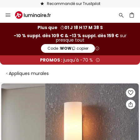
Recommandé sur Trustpilot
Allez
au
contenu
ercher
Plus que
01 J 18 H 17 M 37 S
-10 % suppl. dès 109 € & -13 % suppl. dès 159 €
sur
presque tout
Code :
WOW
copier
PROMOS :
jusqu'à -70 %
Appliques murales
Skip
to
the
end
of
the
images