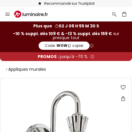
Recommandé sur Trustpilot
Allez
au
contenu
ercher
Plus que
02 J 06 H 55 M 29 S
-10 % suppl. dès 109 € & -13 % suppl. dès 159 €
sur
presque tout
Code :
WOW
copier
PROMOS :
jusqu'à -70 %
Appliques murales
Skip
to
the
end
of
the
images