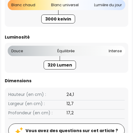
Blanc chaud
Blanc universel
Lumière du jour
3000 kelvin
Luminosité
Douce
Équilibrée
Intense
320 Lumen
Dimensions
Hauteur (en cm) :
24,1
Largeur (en cm) :
12,7
Profondeur (en cm) :
17,2
Vous avez des questions sur cet article ?