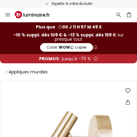
Experts à votre écoute
Allez
au
contenu
ercher
Plus que
00 J 11 H 57 M 49 S
-10 % suppl. dès 109 € & -13 % suppl. dès 159 €
sur
presque tout
Code :
WOW
copier
PROMOS :
jusqu'à -70 %
Appliques murales
Skip
to
the
end
of
the
images