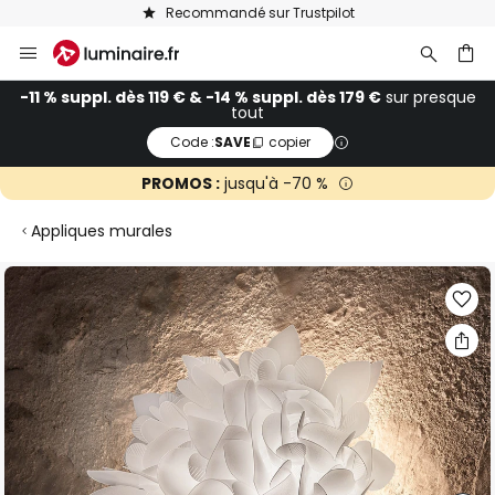
Recommandé sur Trustpilot
Allez
au
contenu
ercher
-11 % suppl. dès 119 € & -14 % suppl. dès 179 €
sur presque
tout
Code :
SAVE
copier
PROMOS :
jusqu'à -70 %
Appliques murales
Skip
to
the
end
of
the
images
gallery