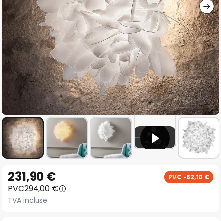
Skip
231,90 €
PVC -62,10 €
to
PVC
294,00 €
the
TVA incluse
beginning
of