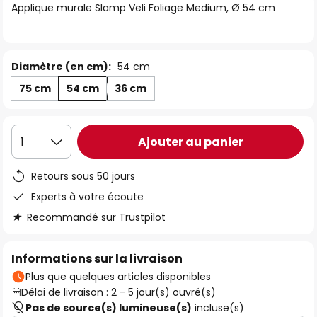
Applique murale Slamp Veli Foliage Medium, Ø 54 cm
the
images
gallery
Diamètre (en cm):
54 cm
75 cm
54 cm
36 cm
Ajouter au panier
1
Retours sous 50 jours
Experts à votre écoute
Recommandé sur Trustpilot
Informations sur la livraison
Plus que quelques articles disponibles
Délai de livraison : 2 - 5 jour(s) ouvré(s)
Pas de source(s) lumineuse(s)
incluse(s)