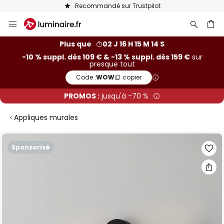
Recommandé sur Trustpilot
Allez
au
contenu
ercher
Plus que
02 J 16 H 15 M 13 S
-10 % suppl. dès 109 € & -13 % suppl. dès 159 €
sur
presque tout
Code :
WOW
copier
PROMOS :
jusqu'à -70 %
Appliques murales
Skip
Sponsorisé
to
the
end
of
the
images