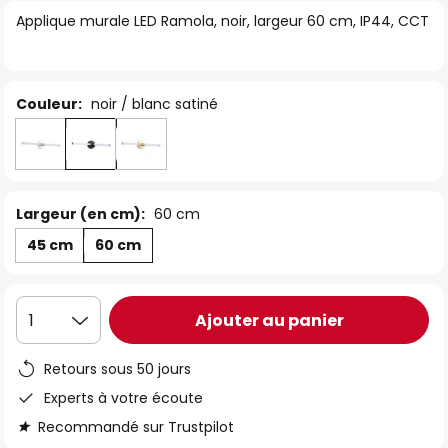
of
Applique murale LED Ramola, noir, largeur 60 cm, IP44, CCT
the
images
gallery
Couleur:
noir / blanc satiné
Largeur (en cm):
60 cm
45 cm
60 cm
Ajouter au panier
1
Retours sous 50 jours
Experts à votre écoute
Recommandé sur Trustpilot