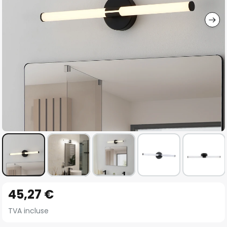
gallery
Skip
45,27 €
to
the
TVA incluse
beginning