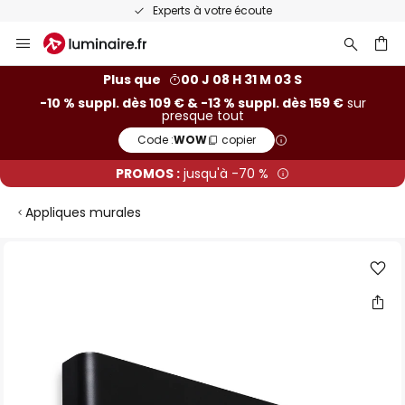
Recommandé sur Trustpilot
Allez
au
contenu
ercher
Plus que
00 J 08 H 31 M 02 S
-10 % suppl. dès 109 € & -13 % suppl. dès 159 €
sur
presque tout
Code :
WOW
copier
PROMOS :
jusqu'à -70 %
Appliques murales
Skip
to
the
end
of
the
images