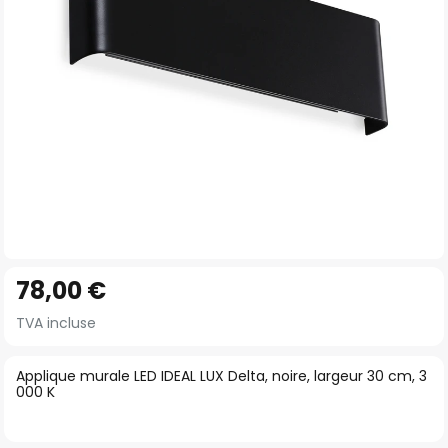
gallery
Skip
78,00 €
to
the
TVA incluse
beginning
of
Applique murale LED IDEAL LUX Delta, noire, largeur 30 cm, 3
000 K
the
images
gallery