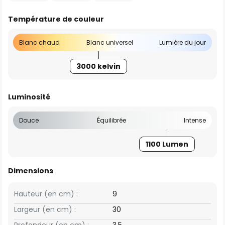
Température de couleur
Blanc chaud
Blanc universel
Lumière du jour
3000 kelvin
Luminosité
Douce
Équilibrée
Intense
1100 Lumen
Dimensions
Hauteur (en cm) :
9
Largeur (en cm) :
30