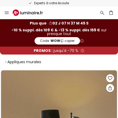
Recommandé sur Trustpilot
Allez
au
contenu
ercher
Plus que
02 J 07 H 37 M 45 S
-10 % suppl. dès 109 € & -13 % suppl. dès 159 €
sur
presque tout
Code :
WOW
copier
PROMOS :
jusqu'à -70 %
Appliques murales
Skip
to
the
end
of
the
images