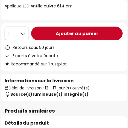
of
Applique LED Antille cuivre 61,4 cm
the
images
gallery
Ajouter au panier
1
Retours sous 50 jours
Experts à votre écoute
Recommandé sur Trustpilot
Informations sur la livraison
Délai de livraison : 12 - 17 jour(s) ouvré(s)
Source(s) lumineuse(s) intégrée(s)
Produits similaires
Détails du produit