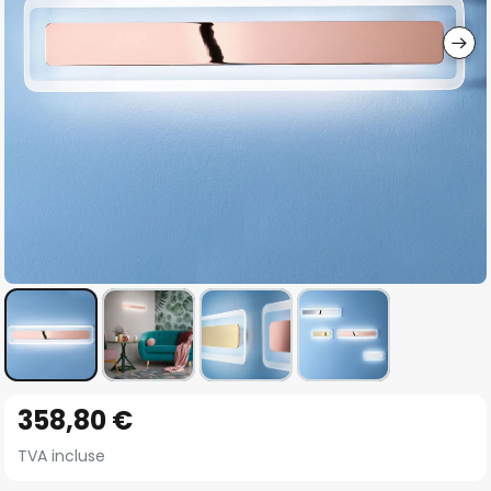
gallery
Skip
358,80 €
to
the
TVA incluse
beginning