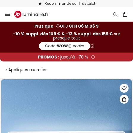
Recommandé sur Trustpilot
Allez
au
contenu
ercher
Plus que
01 J 01 H 06 M 05 S
-10 % suppl. dès 109 € & -13 % suppl. dès 159 €
sur
presque tout
Code :
WOW
copier
PROMOS :
jusqu'à -70 %
Appliques murales
Skip
to
the
end
of
the
images