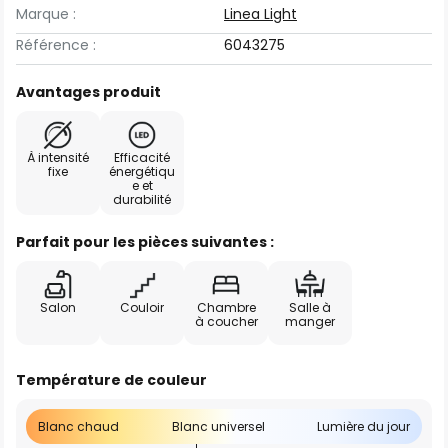
Marque :
Linea Light
Référence :
6043275
Avantages produit
À intensité
Efficacité
fixe
énergétiqu
e et
durabilité
Parfait pour les pièces suivantes :
Salon
Couloir
Chambre
Salle à
à coucher
manger
Température de couleur
Blanc chaud
Blanc universel
Lumière du jour