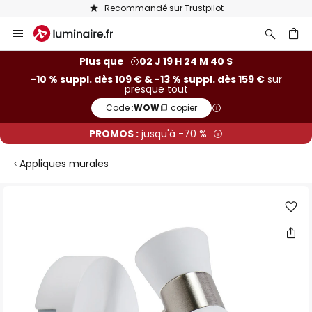
Recommandé sur Trustpilot
Allez
au
contenu
ercher
Plus que
02 J 19 H 24 M 39 S
-10 % suppl. dès 109 € & -13 % suppl. dès 159 €
sur
presque tout
Code :
WOW
copier
PROMOS :
jusqu'à -70 %
Appliques murales
Skip
to
the
end
of
the
images