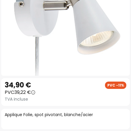
gallery
Skip
34,90 €
PVC -11%
to
PVC
39,22 €
the
TVA incluse
beginning
of
Applique Folie, spot pivotant, blanche/acier
the
images
gallery