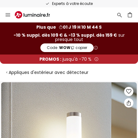
Experts à votre écoute
Allez
au
contenu
ercher
Plus que
01 J 19 H 10 M 44 S
-10 % suppl. dès 109 € & -13 % suppl. dès 159 €
sur
presque tout
Code :
WOW
copier
PROMOS :
jusqu'à -70 %
Appliques d'extérieur avec détecteur
Skip
to
the
end
of
the
images