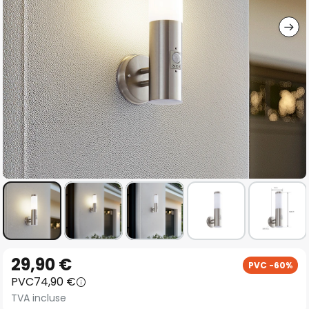
gallery
Skip
29,90 €
PVC -60%
to
PVC
74,90 €
the
TVA incluse
beginning