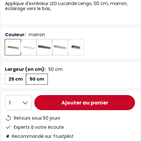
Applique d'extérieur LED Lucande Lengo, 50 cm, marron,
the
éclairage vers le bas,
images
gallery
Couleur:
marron
Largeur (en cm):
50 cm
25 cm
50 cm
Ajouter au panier
1
Retours sous 50 jours
Experts à votre écoute
Recommandé sur Trustpilot