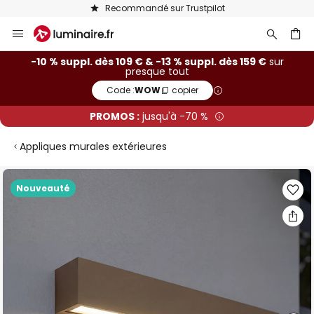
Recommandé sur Trustpilot
Allez
au
contenu
ercher
-10 % suppl. dès 109 € & -13 % suppl. dès 159 €
sur
presque tout
Code :
WOW
copier
PROMOS :
jusqu'à -70 %
Appliques murales extérieures
Skip
Nouveauté
to
the
end
of
the
images
gallery