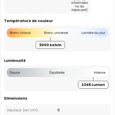
informatio
ns du
fabricant)
Température de couleur
Blanc chaud
Blanc universel
Lumière du jour
3000 kelvin
Luminosité
Douce
Équilibrée
Intense
2346 Lumen
Dimensions
Hauteur (en cm) :
6