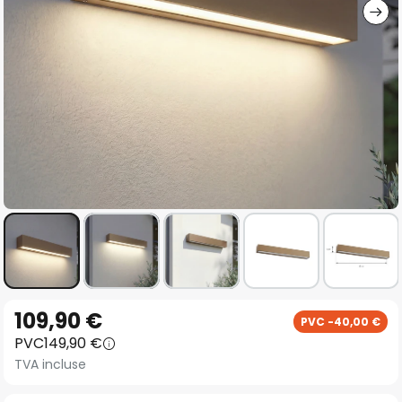
Skip
109,90 €
PVC -40,00 €
to
PVC
149,90 €
the
TVA incluse
beginning
of