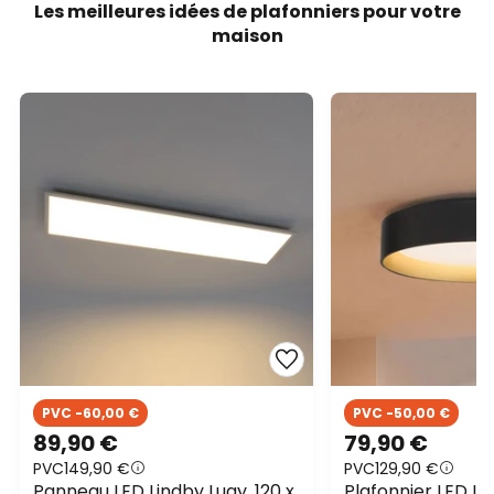
Les meilleures idées de plafonniers pour votre
maison
PVC -60,00 €
PVC -50,00 €
89,90 €
79,90 €
PVC
149,90 €
PVC
129,90 €
Panneau LED Lindby Luay, 120 x
Plafonnier LED Li