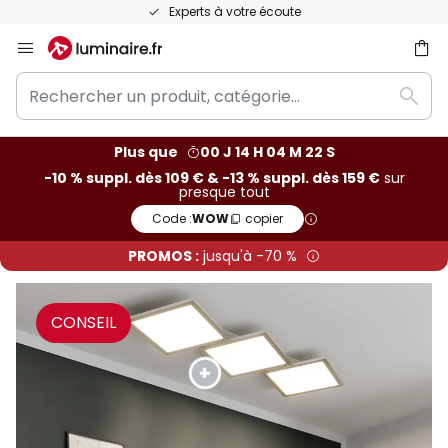
Recommandé sur Trustpilot
Allez
au
Rechercher
contenu
ercher
Rech
un
produit,
Plus que
00 J 14 H 04 M 20 S
catégorie...
-10 % suppl. dès 109 € & -13 % suppl. dès 159 €
sur
presque tout
Code :
WOW
copier
PROMOS :
jusqu'à -70 %
CONSEIL