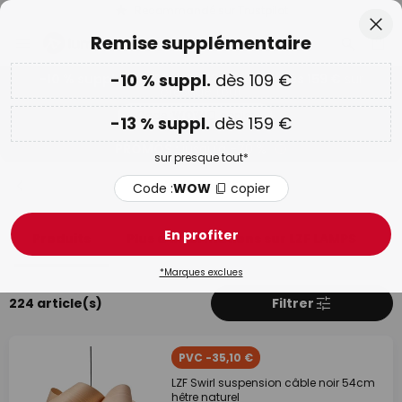
Recommandé sur Trustpilot
Allez
Fer
Remise supplémentaire
au
contenu
ercher
-10 % suppl.
dès 109 €
-10 % suppl. dès 109 € & -13 % suppl. dès 159 €
sur
presque tout
Code :
WOW
copier
-13 % suppl.
dès 159 €
PROMOS :
jusqu'à -70 %
sur presque tout*
LZF LAMPS
Code :
WOW
copier
En profiter
Produits
Plus d'informations sur LZF LAMPS
*Marques exclues
224 article(s)
Filtrer
PVC -35,10 €
LZF Swirl suspension câble noir 54cm
hêtre naturel