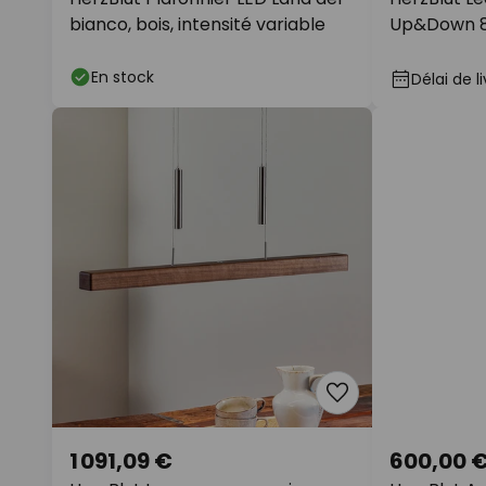
bianco, bois, intensité variable
Up&Down 8
En stock
Délai de l
1 091,09 €
600,00 