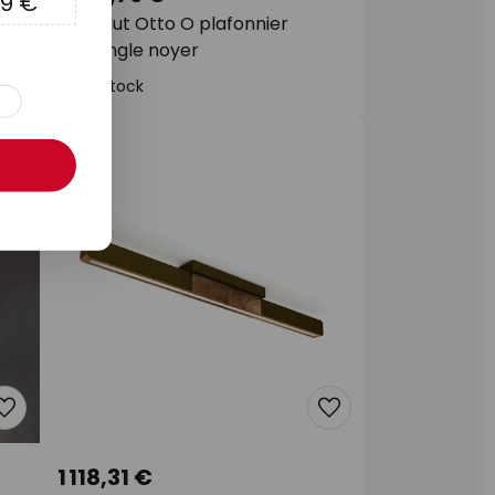
9 €
HerzBlut Otto O plafonnier
rectangle noyer
En stock
1 118,31 €