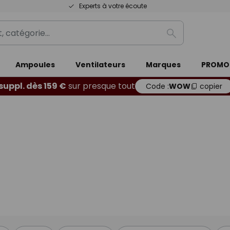
Experts à votre écoute
Rechercher
Ampoules
Ventilateurs
Marques
PROMO
 suppl. dès 159 €
sur presque tout
Code :
WOW
copier