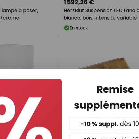
1 592,26 €
li lampe à poser,
HerzBlut Suspension LED Lana d
é/crème
bianco, bois, intensité variable
En stock
Remise
supplémenta
-10 % suppl.
dès 1
739,16 €