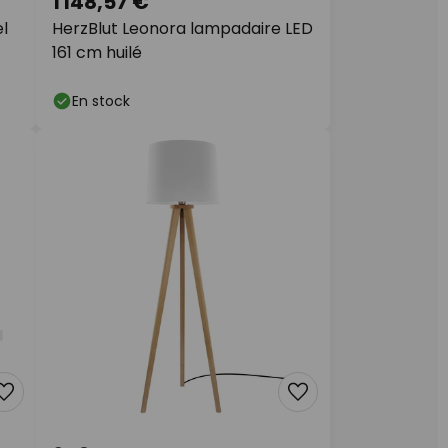
1 148,57 €
el
HerzBlut Leonora lampadaire LED
161 cm huilé
En stock