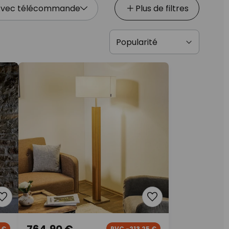
vec télécommande
Plus de filtres
764,90 €
 €
PVC -213,25 €