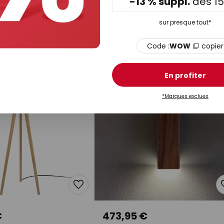
-13 % suppl.
dès 15
ana lampe à poser
HerzBlut Mia plafonnier LED,
bois noyer
chêne huilé
sur presque tout*
En stock
Code :
WOW
copier
En profiter
*Marques exclues
€
473,95 €