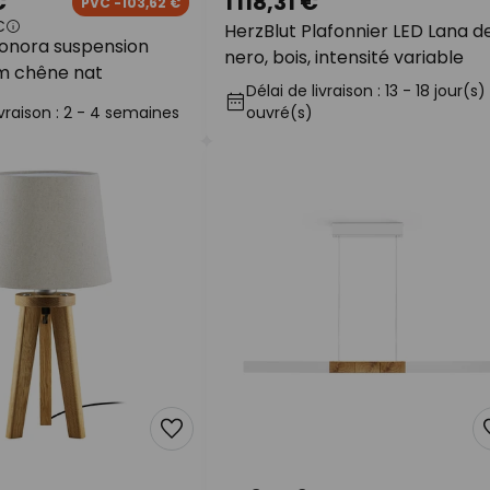
€
1 118,31 €
PVC -103,62 €
€
HerzBlut Plafonnier LED Lana d
eonora suspension
nero, bois, intensité variable
m chêne nat
Délai de livraison : 13 - 18 jour(s)
ivraison : 2 - 4 semaines
ouvré(s)