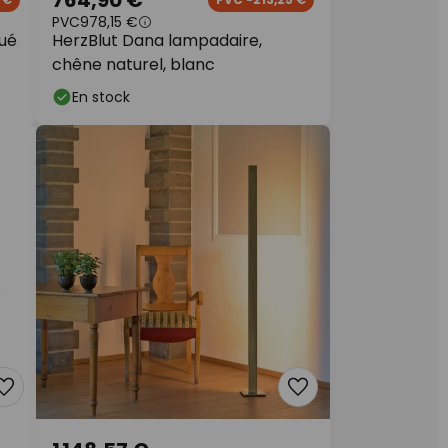
PVC
978,15 €
ué
HerzBlut Dana lampadaire,
chêne naturel, blanc
En stock