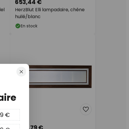
653,44 €
el
HerzBlut Elli lampadaire, chêne
huilé/blanc
En stock
Fermer
ire
09 €
1 295,79 €