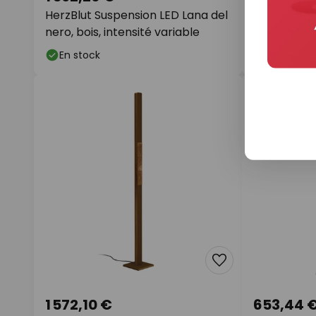
HerzBlut Suspension LED Lana del
HerzBlut D
nero, bois, intensité variable
avec pied 
En stock
En stock
1 572,10 €
653,44 