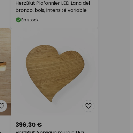
HerzBlut Plafonnier LED Lana del
bronco, bois, intensité variable
En stock
396,30 €
,
HerzBlut Applique murale LED