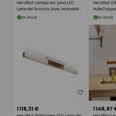
HerzBlut Lampe sur pied LED
HerzBlut El
Lana del bronco, bois, intensité
huilé/taup
variable
En stock
En stock
1 118,31 €
1 148,57 
HerzBlut Plafonnier LED Lana del
HerzBlut L