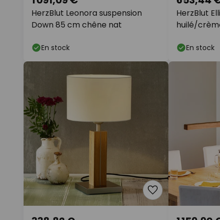
HerzBlut Leonora suspension
HerzBlut El
Down 85 cm chêne nat
huilé/crèm
En stock
En stock