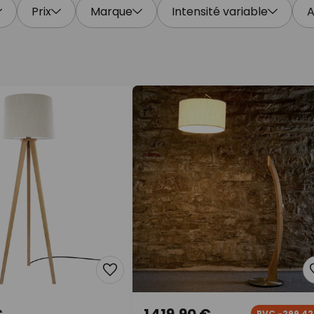
Prix
Marque
Intensité variable
A
€
1 419,90 €
PVC -299,42