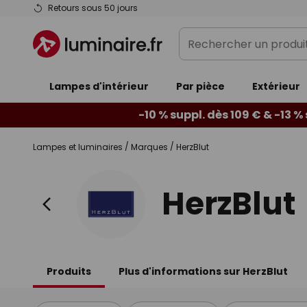
Allez
Retours sous 50 jours
au
Rechercher
contenu
un
produit,
Lampes d'intérieur
Par pièce
catégorie...
Extérieur
-10 % suppl. dès 109 € & -13 %
Lampes et luminaires
Marques
HerzBlut
HerzBlut
Produits
Plus d'informations sur HerzBlut