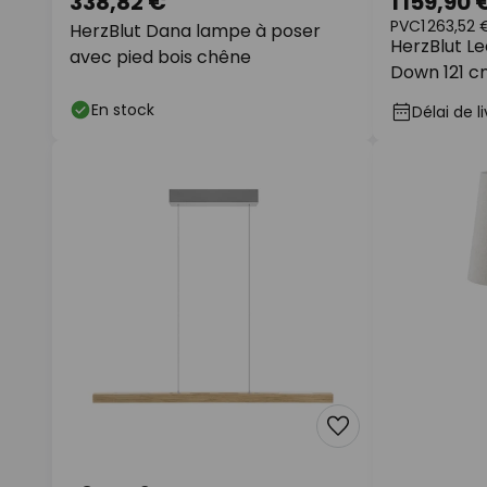
338,82 €
1 159,90 
PVC
1 263,52 
HerzBlut Dana lampe à poser
HerzBlut L
avec pied bois chêne
Down 121 c
En stock
Délai de l