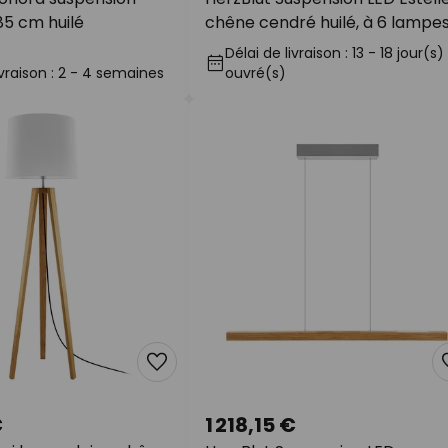
5 cm huilé
chêne cendré huilé, à 6 lampe
Délai de livraison : 13 - 18 jour(s)
ivraison : 2 - 4 semaines
ouvré(s)
€
1 218,15 €