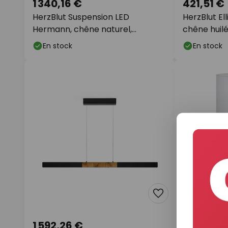
1 340,16 €
421,51 €
HerzBlut Suspension LED
HerzBlut El
Hermann, chêne naturel,
chêne huil
up/down
En stock
En stock
1 592,26 €
371,09 €