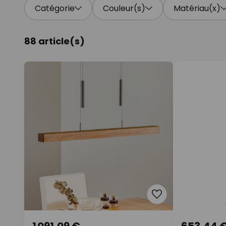
Catégorie
Couleur(s)
Matériau(x)
88 article(s)
1 091,09 €
653,44 