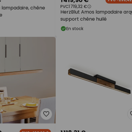
PVC
1 719,32 €
li lampadaire, chêne
HerzBlut Amos lampadaire arq
e
support chêne huilé
En stock