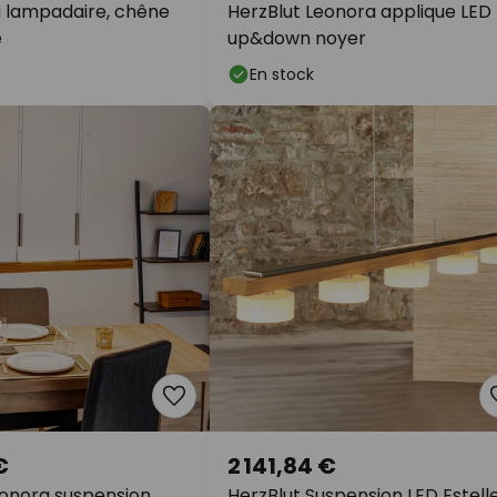
li lampadaire, chêne
HerzBlut Leonora applique LED
e
up&down noyer
En stock
€
2 141,84 €
eonora suspension
HerzBlut Suspension LED Estelle