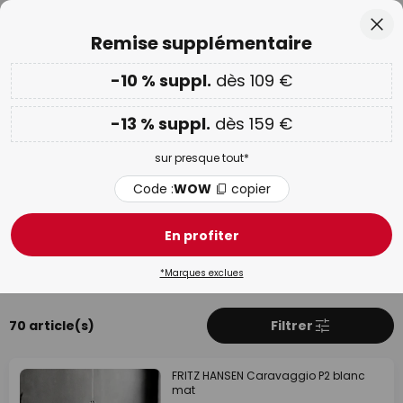
Retours sous 50 jours
Allez
Fer
Remise supplémentaire
au
contenu
ercher
-10 % suppl.
dès 109 €
-10 % suppl. dès 109 € & -13 % suppl. dès 159 €
sur
presque tout
Code :
WOW
copier
-13 % suppl.
dès 159 €
PROMOS :
jusqu'à -70 %
sur presque tout*
FRITZ HANSEN
Code :
WOW
copier
En profiter
Plus d'informations sur FRITZ
Produits
HANSEN
*Marques exclues
70 article(s)
Filtrer
FRITZ HANSEN Caravaggio P2 blanc
mat