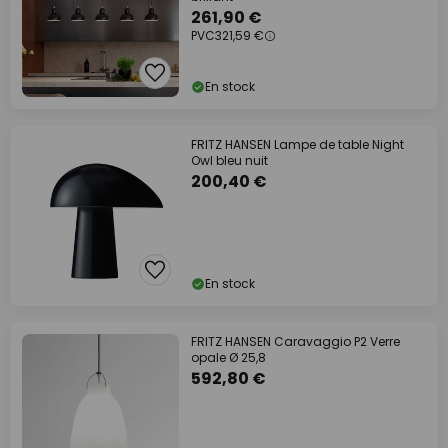
261,90 €
PVC
321,59 €
En stock
FRITZ HANSEN Lampe de table Night
Owl bleu nuit
200,40 €
En stock
FRITZ HANSEN Caravaggio P2 Verre
opale Ø 25,8
592,80 €