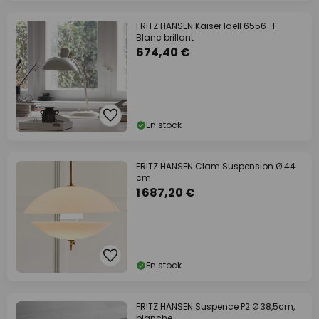
FRITZ HANSEN Kaiser Idell 6556-T
Blanc brillant
674,40 €
En stock
FRITZ HANSEN Clam Suspension Ø 44
cm
1 687,20 €
En stock
FRITZ HANSEN Suspence P2 Ø 38,5cm,
blanche