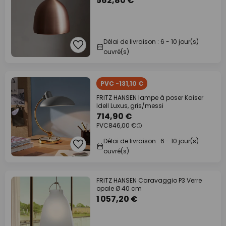
562,80 €
Délai de livraison : 6 - 10 jour(s)
ouvré(s)
PVC -131,10 €
FRITZ HANSEN lampe à poser Kaiser
Idell Luxus, gris/messi
714,90 €
PVC
846,00 €
Délai de livraison : 6 - 10 jour(s)
ouvré(s)
FRITZ HANSEN Caravaggio P3 Verre
opale Ø 40 cm
1 057,20 €