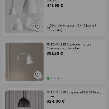
brillant
441,59 €
Délai de livraison : 6 - 10 jour(s)
ouvré(s)
FRITZ HANSEN Applique murale
Caravaggio, blanche
361,20 €
En stock
FRITZ HANSEN Suspence P2 Ø 38,5cm,
noire
624,00 €