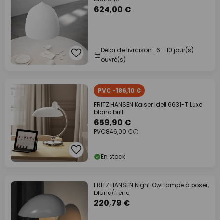
624,00 €
Délai de livraison : 6 - 10 jour(s)
ouvré(s)
PVC -186,10 €
FRITZ HANSEN Kaiser Idell 6631-T Luxe
blanc brill
659,90 €
PVC
846,00 €
En stock
FRITZ HANSEN Night Owl lampe à poser,
blanc/frêne
220,79 €