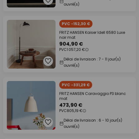
ouvré(s)
PVC -152,30 €
FRITZ HANSEN Kaiser Idell 6580 Luxe
noir mat
904,90 €
PVC
1 057,20 €
Délai de livraison : 7 - 11 jour(s)
ouvré(s)
PVC -331,29 €
FRITZ HANSEN Caravaggio P3 blanc
mat
473,90 €
PVC
805,19 €
Délai de livraison : 6 - 10 jour(s)
ouvré(s)