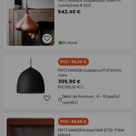
FRITZ HANSEN Suspension Orient P1
cuivre/rose Ø 22,5
542,40 €
En stock
PVC -55,30 €
FRITZ HANSEN Suspence P1 Ø 24cm,
noire
305,90 €
PVC
361,20 €
Délai de livraison : 6 - 10 jour(s)
ouvré(s)
PVC -59,69 €
FRITZ HANSEN Kaiser Idell 6722-P Noir
brillant