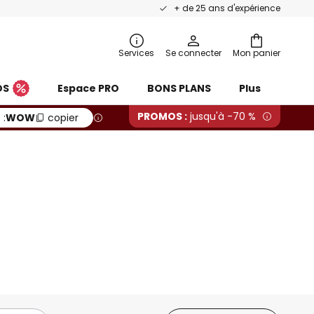
+ de 25 ans d'expérience
Services
Se connecter
Mon panier
S
Espace PRO
BONS PLANS
Plus
PROMOS :
jusqu'à -70 %
:
WOW
copier