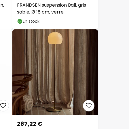
9 €
n,
FRANDSEN suspension Ball, gris
sable, Ø 18 cm, verre
En stock
267,22 €
Lampe sur pied FRANDSEN Ball