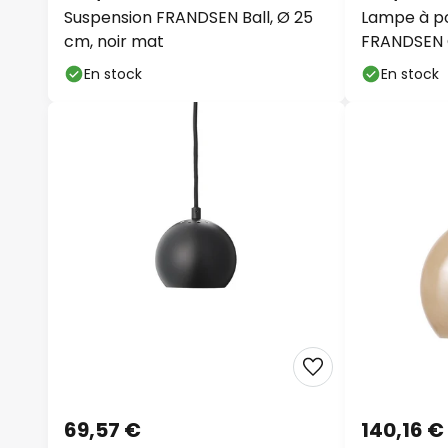
Suspension FRANDSEN Ball, Ø 25
Lampe à po
cm, noir mat
rechargea
noire, 47 c
En stock
En stock
69,57 €
140,16 €
Suspension FRANDSEN Ball, noir
FRANDSEN s