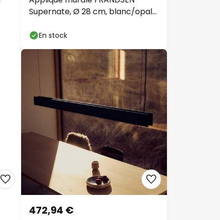
Supernate, Ø 28 cm,
blanc/opale, interrupteur
En stock
472,94 €
de
FRANDSEN Suspension Bridge,