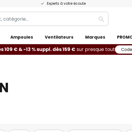
Experts à votre écoute
Rechercher
Ampoules
Ventilateurs
Marques
PROMO
s 109 € & -13 % suppl. dès 159 €
sur presque tout
Code 
N