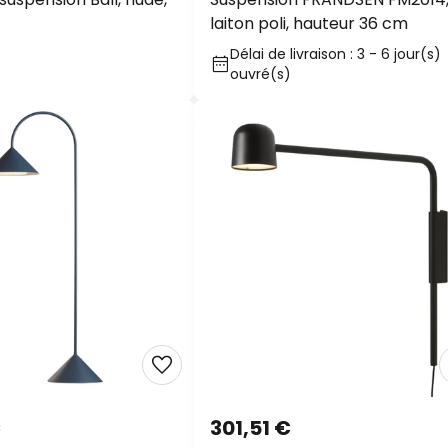
laiton poli, hauteur 36 cm
Délai de livraison : 3 - 6 jour(s)
ouvré(s)
301,51 €
 LED rechargeable
Applique murale LED Satellite 