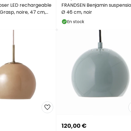
-13 % suppl.
dès 15
ser LED
FRANDSEN Benjamin suspensio
ble FRANDSEN Grasp,
Ø 46 cm, noir
sur presque tout*
m, métal
En stock
Code :
WOW
copier
En profiter
*Marques exclues
120,00 €
uspension Ball,
FRANDSEN suspension Ball,