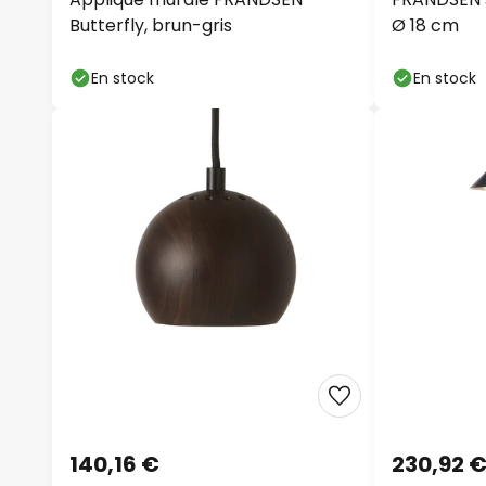
Butterfly, brun-gris
Ø 18 cm
En stock
En stock
140,16 €
230,92 €
FRANDSEN Suspension Ball, noyer,
Lampadaire