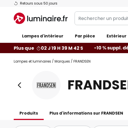
Allez
Retours sous 50 jours
au
Rechercher
contenu
un
produit,
Lampes d'intérieur
Par pièce
catégorie...
Extérieur
-10 % suppl. dè
Plus que
02 J 19 H 39 M 40 S
Lampes et luminaires
Marques
FRANDSEN
FRANDSE
Produits
Plus d'informations sur FRANDSEN