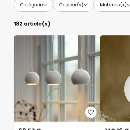
Catégorie
Couleur(s)
Matériau(x)
182 article(s)
69,57 €
140,16 €