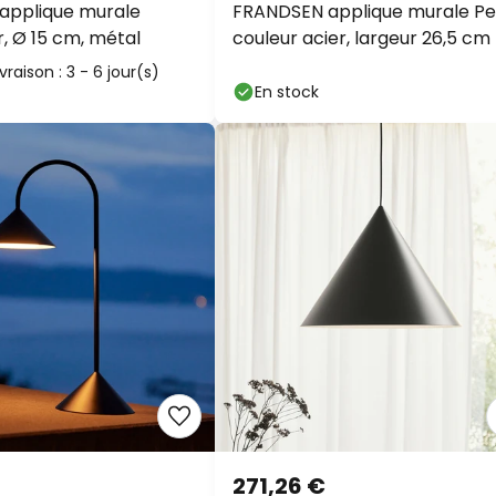
pplique murale
FRANDSEN applique murale Pee
r, Ø 15 cm, métal
couleur acier, largeur 26,5 cm
vraison : 3 - 6 jour(s)
En stock
Remise
supplémenta
-10 % suppl.
dès 1
271,26 €