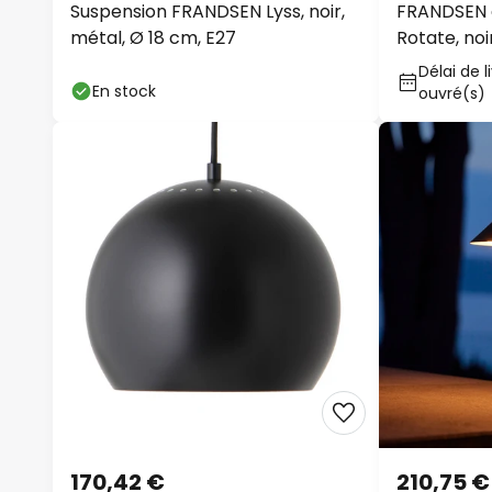
Suspension FRANDSEN Lyss, noir,
FRANDSEN a
métal, Ø 18 cm, E27
Rotate, noi
Délai de li
En stock
ouvré(s)
170,42 €
210,75 €